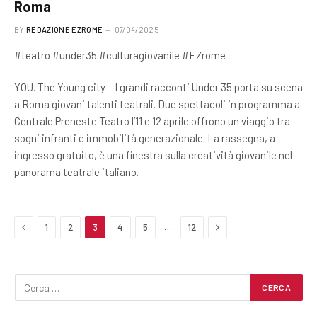
Roma
BY
REDAZIONE EZROME
07/04/2025
#teatro #under35 #culturagiovanile #EZrome
YOU. The Young city – I grandi racconti Under 35 porta su scena
a Roma giovani talenti teatrali. Due spettacoli in programma a
Centrale Preneste Teatro l’11 e 12 aprile offrono un viaggio tra
sogni infranti e immobilità generazionale. La rassegna, a
ingresso gratuito, è una finestra sulla creatività giovanile nel
panorama teatrale italiano.
Previous
Next
…
1
2
3
4
5
12