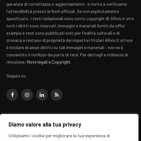
garanzia di correttezza o aggiornamento: si invita a verificarne
l'attendibilità presso le fonti ufficiali. Se non esplicitamente
specificato, i testi redazionali sono sotto copyright © ARvis.it srl e
tutti i diritti sono riservati. Immagini e materiali forniti da uffici
stampa e terzi sono pubblicati solo per finalità culturali e di
cronaca e restano di proprietà dei rispettivi titolari ARvis.it srl non
è titolare di alcun diritto su tali immagini e materiali : non ne è
consentito il riutilizzo da parte di terzi. Per dettagli e richieste di
rimozione:
Note legali e Copyright
.
Seguici su:
Facebook
Instagram
LinkedIn
RSS
Diamo valore alla tua privacy
© 2026 EZ Rome Designed by
ARvis.it
.
Utilizziamo i cookie per migliorare la tua esperienza di
Il portale EZ Rome e' una testata giornalistica di carattere generalista