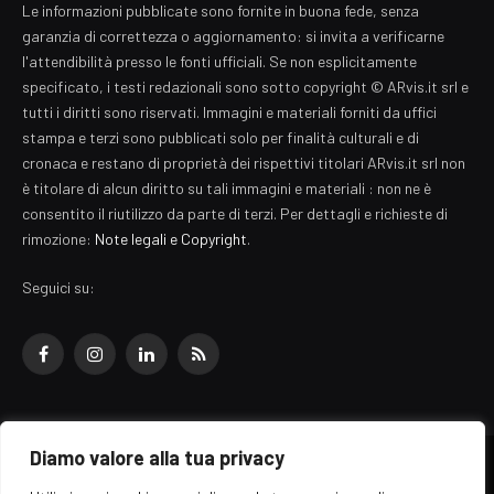
Le informazioni pubblicate sono fornite in buona fede, senza
garanzia di correttezza o aggiornamento: si invita a verificarne
l'attendibilità presso le fonti ufficiali. Se non esplicitamente
specificato, i testi redazionali sono sotto copyright © ARvis.it srl e
tutti i diritti sono riservati. Immagini e materiali forniti da uffici
stampa e terzi sono pubblicati solo per finalità culturali e di
cronaca e restano di proprietà dei rispettivi titolari ARvis.it srl non
è titolare di alcun diritto su tali immagini e materiali : non ne è
consentito il riutilizzo da parte di terzi. Per dettagli e richieste di
rimozione:
Note legali e Copyright
.
Seguici su:
Facebook
Instagram
LinkedIn
RSS
Diamo valore alla tua privacy
© 2026 EZ Rome Designed by
ARvis.it
.