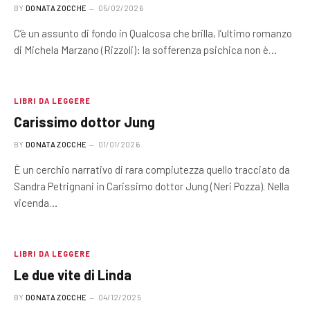
BY
DONATA ZOCCHE
05/02/2026
C’è un assunto di fondo in Qualcosa che brilla, l’ultimo romanzo
di Michela Marzano (Rizzoli): la sofferenza psichica non è…
LIBRI DA LEGGERE
Carissimo dottor Jung
BY
DONATA ZOCCHE
01/01/2026
È un cerchio narrativo di rara compiutezza quello tracciato da
Sandra Petrignani in Carissimo dottor Jung (Neri Pozza). Nella
vicenda…
LIBRI DA LEGGERE
Le due vite di Linda
BY
DONATA ZOCCHE
04/12/2025