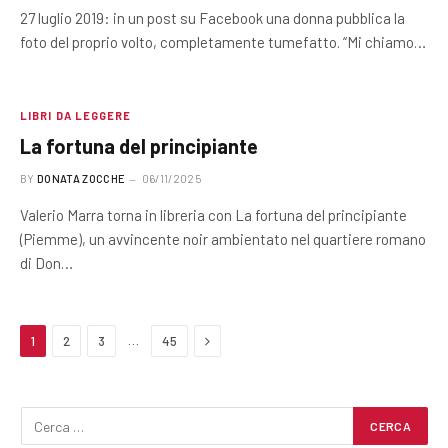
27 luglio 2019: in un post su Facebook una donna pubblica la
foto del proprio volto, completamente tumefatto. “Mi chiamo…
LIBRI DA LEGGERE
La fortuna del principiante
BY
DONATA ZOCCHE
06/11/2025
Valerio Marra torna in libreria con La fortuna del principiante
(Piemme), un avvincente noir ambientato nel quartiere romano
di Don…
Next
…
1
2
3
45