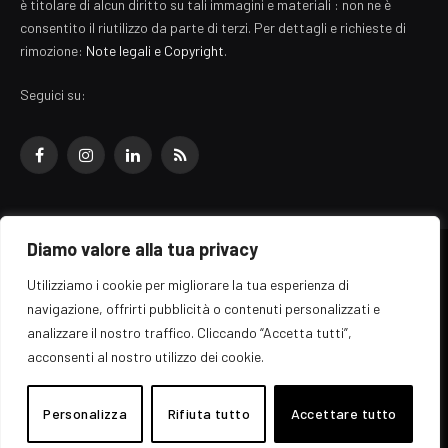
è titolare di alcun diritto su tali immagini e materiali : non ne è
consentito il riutilizzo da parte di terzi. Per dettagli e richieste di
rimozione:
Note legali e Copyright
.
Seguici su:
Facebook
Instagram
LinkedIn
RSS
Diamo valore alla tua privacy
© 2026 EZ Rome Designed by
ARvis.it
.
Utilizziamo i cookie per migliorare la tua esperienza di
Il portale EZ Rome e' una testata giornalistica di carattere generalista
navigazione, offrirti pubblicità o contenuti personalizzati e
registrata al tribunale di Roma - Numero 389/2008
analizzare il nostro traffico. Cliccando “Accetta tutti”,
Direttore responsabile: Raffaella Roani - ISSN: 2036-783X
Edito da ARvis.it srl - via Alessandria 88 - 00198 Roma CF/PI/R.I.
acconsenti al nostro utilizzo dei cookie.
09041871006
Personalizza
Rifiuta tutto
Accettare tutto
Home
Informazioni