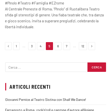
#Pìnolo #Teatro #Famiglia #EZrome
Al Centrale Preneste di Roma, “Pìnolo” di Ruotalibera Teatro
sfida gli stereotipi di genere. Una fiaba teatrale che, tra danza
e gioco scenico, invita a superare pregiudizi, celebrando la
libertà individuale.
Previous
Next
…
…
1
3
4
5
6
7
12
ARTICOLI RECENTI
Giovanni Pernice al Teatro Sistina con Shall We Dance!
Ferragosto a Roma: rock’n’roll e canzone d’autore all’Aniene