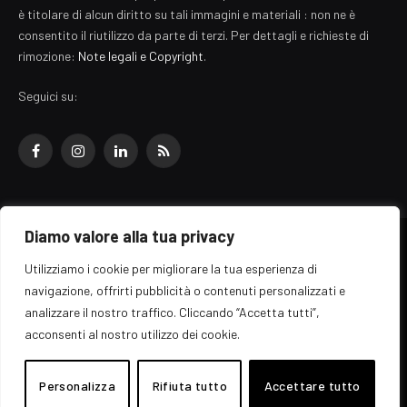
è titolare di alcun diritto su tali immagini e materiali : non ne è
consentito il riutilizzo da parte di terzi. Per dettagli e richieste di
rimozione:
Note legali e Copyright
.
Seguici su:
Facebook
Instagram
LinkedIn
RSS
Diamo valore alla tua privacy
© 2026 EZ Rome Designed by
ARvis.it
.
Utilizziamo i cookie per migliorare la tua esperienza di
Il portale EZ Rome e' una testata giornalistica di carattere generalista
navigazione, offrirti pubblicità o contenuti personalizzati e
registrata al tribunale di Roma - Numero 389/2008
analizzare il nostro traffico. Cliccando “Accetta tutti”,
Direttore responsabile: Raffaella Roani - ISSN: 2036-783X
Edito da ARvis.it srl - via Alessandria 88 - 00198 Roma CF/PI/R.I.
acconsenti al nostro utilizzo dei cookie.
09041871006
Personalizza
Rifiuta tutto
Accettare tutto
Home
Informazioni