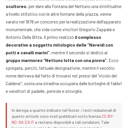
scultoreo
, per dare alla Fontana del Nettuno una similitudine
a livello stilistico con le altre fontane della piazza, venne
varato nel 1878 un concorso per la realizzazione dell’apparato
monumentale, che vide come vincitori Gregorio Zappalà e
Antonio Della Bitta. Il primo realizzò
il complesso
decorativo a soggetto mitologico delle “Nereidi con
putti e cavalli marini”
, mentre il secondo si dedicò al
gruppo marmoreo “Nettuno lotta con una piovra”
. Ecco
spiegata, perciò, l’attuale designazione, mentre il vecchio
nome derivava dal fatto di trovarsi nei pressi del “vicolo dei
Calderai”, ossia una stradina occupata dalle botteghe di fabbri
e venditori di padelle, pentole e stoviglie.
In deroga a quanto indicato nel footer, i testi redazionali di
questo articolo sono stati pubblicati sotto licenza
CC BY-
NC-SA 2.5 IT
e restano disponibili a tali condizioni. Tale