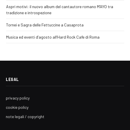
Aspri motivi: il nuovo album del cantautore romano M’AYO tra
tradizione e introspezione
Tornei e Sagra delle Fettuccine a Casaprota
Musica ed eventi d’agosto all’Hard Rock Cafe di Roma
LEGAL
privacy policy
cookie policy
note legali / copyright