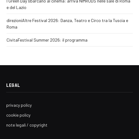
I Green Day sbarcano al cinema: arriva NIMRODS nelle sale di Roma
e del Lazio
direzioniAltre Festival 2026: Danza, Teatro e Circo tra la Tuscia e
Roma
CivitaFestival Summer 2026: il programma
LEGAL
privacy policy
cookie policy
note legali / copyright