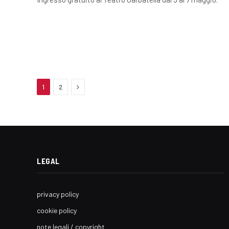
Next
1
2
LEGAL
privacy policy
cookie policy
note legali / copyright