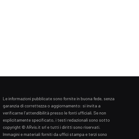
Le informazioni pubblicate sono fornite in buona fede, senza
garanzia di correttezza o aggiornamento: si invita a
verificarne l'attendibilità presso le fonti ufficiali. Se non
esplicitamente specificato, i testi redazionali sono sotto
copyright © ARvis.it srl e tutti i diritti sono riservati.
Immagini e materiali forniti da uffici stampa e terzi sono