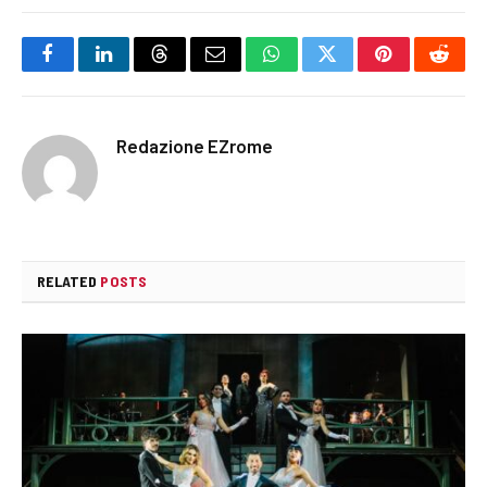
Facebook
LinkedIn
Threads
Email
WhatsApp
Twitter
Pinterest
Reddi
Redazione EZrome
RELATED
POSTS