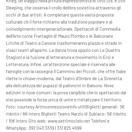
Krieg, un viaggio nella pittura espressionista di Otto Dix, e Still
Sleeping, che osserva il crollo dell’era sovietica attraverso gli
occhi di due artisti. A completare questa vasta proposta
culturale c’è il forte richiamo alla tradizione popolare e al
coinvolgimento intergenerazionale. Spettacoli di Commedia
dell’Arte come Frattaglie di Mauro Piombo o le Balconate
Liriche di Teatro a Canone trasformeranno piazze e strade in
vivaci teatri all’aperto. La danza trova spazio con Le Quattro
Stagioni e la fusione di letteratura e movimento in Eroi e
Letteratura. Infine, un’attenzione speciale è riservata alle
famiglie con la rassegna Il Cammino dei Piccoli, che offre fiabe
rilette in chiave moderna, dal Teatro d’Ombre de La Sirenetta
alla delicatezza dei pupazzi di palloncini in Baloons. Nove
edizioni in nove comuni: la prova tangibile che lo spettacolo dal
vivo possiede la forza unica di unire e rivitalizzare il territorio.
Foto: courtesy ArtinconnessioneInfo utiliBiglietti generali: 3€
ridotto / 6€ intero Biglietti Teatro Narzio di Subiaco: 5€ ridotto
/ 10€ intero Sito web: www.settimocielo.net Telefoni e
WhatsApp: 392 043 3339 | 331 825 4599