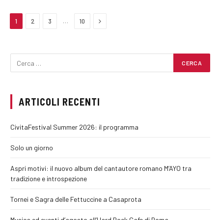
Next
…
1
2
3
10
ARTICOLI RECENTI
CivitaFestival Summer 2026: il programma
Solo un giorno
Aspri motivi: il nuovo album del cantautore romano M’AYO tra
tradizione e introspezione
Tornei e Sagra delle Fettuccine a Casaprota
Musica ed eventi d’agosto all’Hard Rock Cafe di Roma