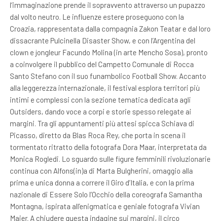
l’immaginazione prende il sopravvento attraverso un pupazzo
dal volto neutro. Le influenze estere proseguono con la
Croazia, rappresentata dalla compagnia Zakon Teatar e dal loro
dissacrante Pulcinella Disaster Show, e con l’Argentina del
clown e jongleur Facundo Molina (in arte Mencho Sosa), pronto
a coinvolgere il pubblico del Campetto Comunale di Rocca
Santo Stefano con il suo funambolico Football Show. Accanto
alla leggerezza internazionale, il festival esplora territori più
intimi e complessi con la sezione tematica dedicata agli
Outsiders, dando voce a corpi e storie spesso relegate ai
margini. Tra gli appuntamenti più attesi spicca Schiava di
Picasso, diretto da Blas Roca Rey, che porta in scena il
tormentato ritratto della fotografa Dora Maar, interpretata da
Monica Rogledi. Lo sguardo sulle figure femminili rivoluzionarie
continua con Alfons(in)a di Marta Bulgherini, omaggio alla
prima e unica donna a correre il Giro d’Italia, e con la prima
nazionale di Essere Solo l’Occhio della coreografa Samantha
Montagna, ispirata all’enigmatica e geniale fotografa Vivian
Maier. A chiudere questa indagine sui margini, il circo