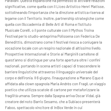
Paravani. Questa espansione ha permesso di attivare relazioni
significative, come quella con il Liceo Artistico Henri Matisse,
sottolineando l’importanza che la direzione artistica riserva al
legame con il Territorio. Inoltre, partnership strategiche come
quella con l’Accademia di Belle Arti di Roma e l’Istituto
Musicale Corelli, o il ponte culturale con il Mythos Troina
Festival per lo studio-anteprima Polissena con Federica De
Benedittis, dimostrano come il festival riesca a coniugare la
vocazione locale con un respiro nazionale di altissimo livello.
Prospettive Internazionali e Storie ai MarginiIl cartellone di
quest’anno si distingue per una forte apertura oltre i confini
nazionali, portando in scena artisti capaci di trascendere le
barriere linguistiche attraverso il linguaggio universale del
corpo e dell’ironia. Il 6 giugno, l’inaugurazione a Marano Equo è
affidata alla clown spagnola Maria Andrès con Fragìl, un viaggio
poetico che utilizza scatole di cartone per metaforizzare la
fragilità umana. Sempre dalla Spagna arriva Oscar Vidal, già
creatore del noto Barrio Sesamo, che a Subiaco presenterà
Faboo, spettacolo vincitore di InBox Verde in cui