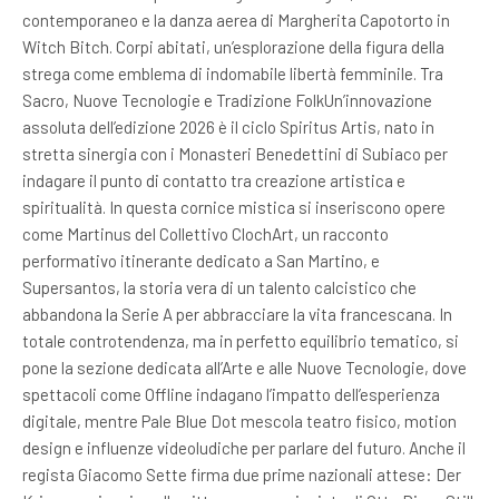
contemporaneo e la danza aerea di Margherita Capotorto in
Witch Bitch. Corpi abitati, un’esplorazione della figura della
strega come emblema di indomabile libertà femminile. Tra
Sacro, Nuove Tecnologie e Tradizione FolkUn’innovazione
assoluta dell’edizione 2026 è il ciclo Spiritus Artis, nato in
stretta sinergia con i Monasteri Benedettini di Subiaco per
indagare il punto di contatto tra creazione artistica e
spiritualità. In questa cornice mistica si inseriscono opere
come Martinus del Collettivo ClochArt, un racconto
performativo itinerante dedicato a San Martino, e
Supersantos, la storia vera di un talento calcistico che
abbandona la Serie A per abbracciare la vita francescana. In
totale controtendenza, ma in perfetto equilibrio tematico, si
pone la sezione dedicata all’Arte e alle Nuove Tecnologie, dove
spettacoli come Offline indagano l’impatto dell’esperienza
digitale, mentre Pale Blue Dot mescola teatro fisico, motion
design e influenze videoludiche per parlare del futuro. Anche il
regista Giacomo Sette firma due prime nazionali attese: Der