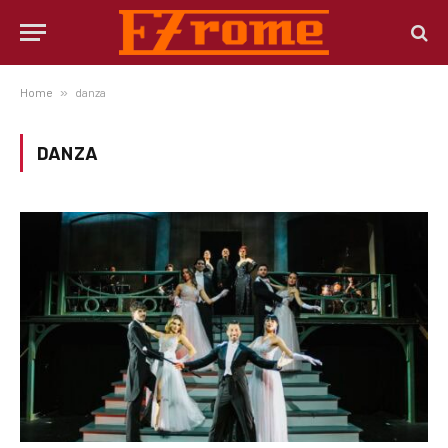
Home
»
danza
DANZA