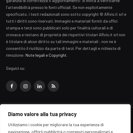
garanzia di correttezza o aggiornamento: si invita a verificarne
l'attendibilità presso le fonti ufficiali. Se non esplicitamente
specificato, i testi redazionali sono sotto copyright © ARvis.it srl e
tutti i diritti sono riservati. Immagini e materiali forniti da uffici
stampa e terzi sono pubblicati solo per finalità culturali e di
cronaca e restano di proprietà dei rispettivi titolari ARvis.it srl non
è titolare di alcun diritto su tali immagini e materiali : non ne è
consentito il riutilizzo da parte di terzi. Per dettagli e richieste di
rimozione:
Note legali e Copyright
.
Seguici su:
Facebook
Instagram
LinkedIn
RSS
Diamo valore alla tua privacy
© 2026 EZ Rome Designed by
ARvis.it
.
Utilizziamo i cookie per migliorare la tua esperienza di
Il portale EZ Rome e' una testata giornalistica di carattere generalista
navigazione, offrirti pubblicità o contenuti personalizzati e