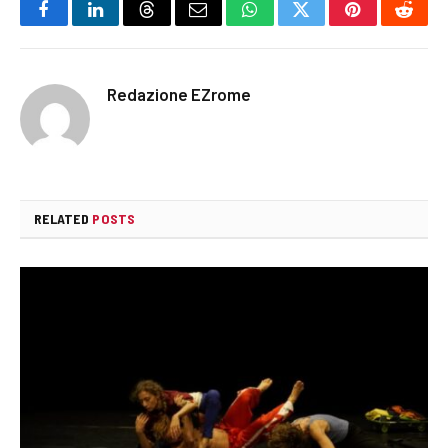
Facebook
LinkedIn
Threads
Email
WhatsApp
Twitter
Pinterest
Reddi
Redazione EZrome
RELATED
POSTS