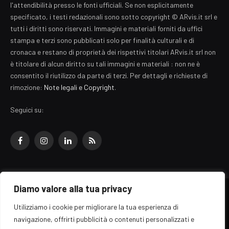
l'attendibilità presso le fonti ufficiali. Se non esplicitamente
specificato, i testi redazionali sono sotto copyright © ARvis.it srl e
tutti i diritti sono riservati. Immagini e materiali forniti da uffici
stampa e terzi sono pubblicati solo per finalità culturali e di
cronaca e restano di proprietà dei rispettivi titolari ARvis.it srl non
è titolare di alcun diritto su tali immagini e materiali : non ne è
consentito il riutilizzo da parte di terzi. Per dettagli e richieste di
rimozione:
Note legali e Copyright
.
Seguici su:
Facebook
Instagram
LinkedIn
RSS
Diamo valore alla tua privacy
© 2026 EZ Rome Designed by
ARvis.it
.
Utilizziamo i cookie per migliorare la tua esperienza di
Il portale EZ Rome e' una testata giornalistica di carattere generalista
navigazione, offrirti pubblicità o contenuti personalizzati e
registrata al tribunale di Roma - Numero 389/2008