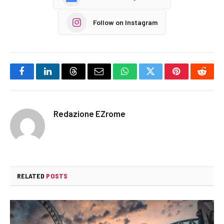
Follow on Instagram
Facebook
LinkedIn
Threads
Email
WhatsApp
Twitter
Pinterest
Reddi
Redazione EZrome
RELATED
POSTS