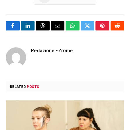
Facebook
LinkedIn
Threads
Email
WhatsApp
Twitter
Pinterest
Reddi
Redazione EZrome
RELATED
POSTS