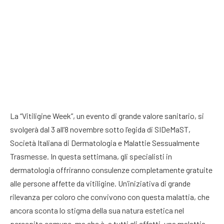
La “Vitiligine Week”, un evento di grande valore sanitario, si
svolgerà dal 3 all’8 novembre sotto l’egida di SIDeMaST,
Società Italiana di Dermatologia e Malattie Sessualmente
Trasmesse. In questa settimana, gli specialisti in
dermatologia offriranno consulenze completamente gratuite
alle persone affette da vitiligine. Un’iniziativa di grande
rilevanza per coloro che convivono con questa malattia, che
ancora sconta lo stigma della sua natura estetica nel
percepito comune, ma che è, a tutti gli effetti, una malattia