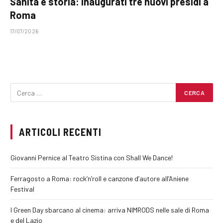
Sanità e storia: inaugurati tre nuovi presidi a
Roma
17/07/2026
ARTICOLI RECENTI
Giovanni Pernice al Teatro Sistina con Shall We Dance!
Ferragosto a Roma: rock’n’roll e canzone d’autore all’Aniene
Festival
I Green Day sbarcano al cinema: arriva NIMRODS nelle sale di Roma
e del Lazio