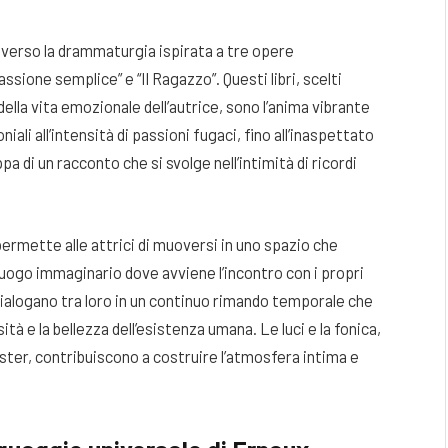
raverso la drammaturgia ispirata a tre opere
ssione semplice” e “Il Ragazzo”. Questi libri, scelti
lla vita emozionale dell’autrice, sono l’anima vibrante
iali all’intensità di passioni fugaci, fino all’inaspettato
 di un racconto che si svolge nell’intimità di ricordi
ermette alle attrici di muoversi in uno spazio che
luogo immaginario dove avviene l’incontro con i propri
 dialogano tra loro in un continuo rimando temporale che
tà e la bellezza dell’esistenza umana. Le luci e la fonica,
ter, contribuiscono a costruire l’atmosfera intima e