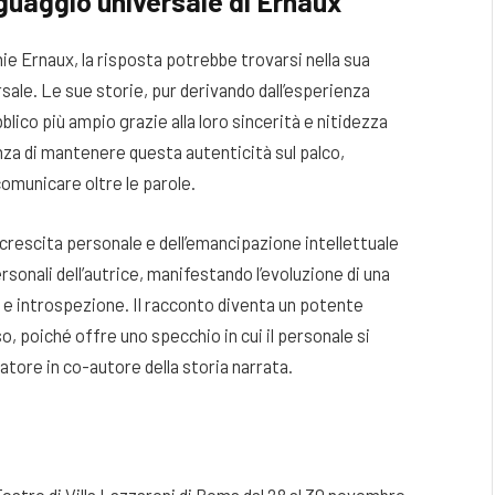
inguaggio universale di Ernaux
nie Ernaux, la risposta potrebbe trovarsi nella sua
rsale. Le sue storie, pur derivando dall’esperienza
lico più ampio grazie alla loro sincerità e nitidezza
nza di mantenere questa autenticità sul palco,
comunicare oltre le parole.
a crescita personale e dell’emancipazione intellettuale
rsonali dell’autrice, manifestando l’evoluzione di una
o e introspezione. Il racconto diventa un potente
o, poiché offre uno specchio in cui il personale si
atore in co-autore della storia narrata.
Teatro di Villa Lazzaroni di Roma dal 28 al 30 novembre