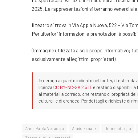
2025. Le rappresentazioni si terranno venerdì alle o
Il teatro si trova in Via Appia Nuova, 522 – Via To
Per ulteriori informazioni e prenotazioni è possib
(Immagine utilizzata a solo scopo informativo; tutti
esclusivamente ai legittimi proprietari)
In deroga a quanto indicato nel footer, i testi redaz
licenza
CC BY-NC-SA 2.5 IT
e restano disponibili a 
ai materiali a corredo, che restano di proprietà dei r
culturali e di cronaca. Per dettagli e richieste di r
Anna Paola Vellaccio
Annie Ernaux
Drammaturgia
Teatro di Villa Lazzaroni