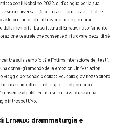
miata con il Nobel nel 2022, si distingue per la sua
lessioni universali. Questa caratteristica si riflette
 dove le protagoniste attraversano un percorso
e e della memoria. La scrittura di Ernaux, notoriamente
lorazione teatrale che consente di ritrovare pezzi di sé
centra sulla semplicità e l’intima interazione dei testi,
i una donna-giramondo delle emozioni. In “Variazioni
 viaggio personale e collettivo: dalla giovinezza all’età
 che incarnano altrettanti aspetti del percorso
i consente al pubblico non solo di assistere a una
ggio introspettivo.
 di Ernaux: drammaturgia e