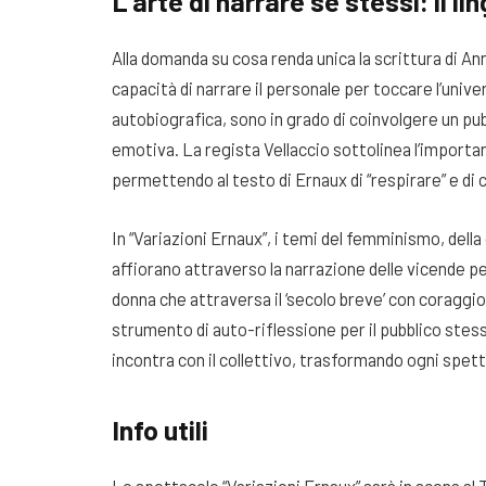
L’arte di narrare sé stessi: il l
Alla domanda su cosa renda unica la scrittura di An
capacità di narrare il personale per toccare l’unive
autobiografica, sono in grado di coinvolgere un pubb
emotiva. La regista Vellaccio sottolinea l’importa
permettendo al testo di Ernaux di “respirare” e di 
In “Variazioni Ernaux”, i temi del femminismo, dell
affiorano attraverso la narrazione delle vicende pe
donna che attraversa il ‘secolo breve’ con coraggi
strumento di auto-riflessione per il pubblico stess
incontra con il collettivo, trasformando ogni spett
Info utili
Lo spettacolo “Variazioni Ernaux” sarà in scena al 