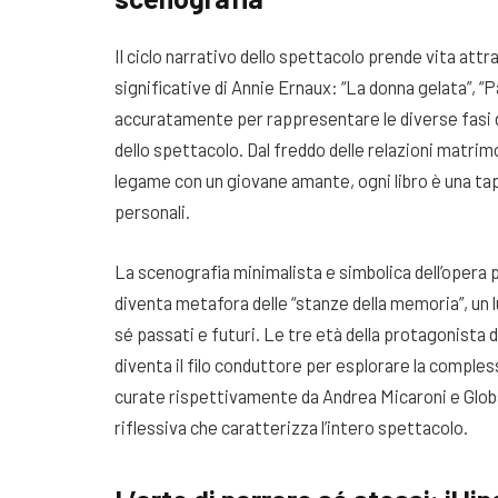
Il ciclo narrativo dello spettacolo prende vita att
significative di Annie Ernaux: “La donna gelata”, “Pa
accuratamente per rappresentare le diverse fasi de
dello spettacolo. Dal freddo delle relazioni matrimon
legame con un giovane amante, ogni libro è una tappa
personali.
La scenografia minimalista e simbolica dell’opera p
diventa metafora delle “stanze della memoria”, un 
sé passati e futuri. Le tre età della protagonista
diventa il filo conduttore per esplorare la complessi
curate rispettivamente da Andrea Micaroni e Globs
riflessiva che caratterizza l’intero spettacolo.