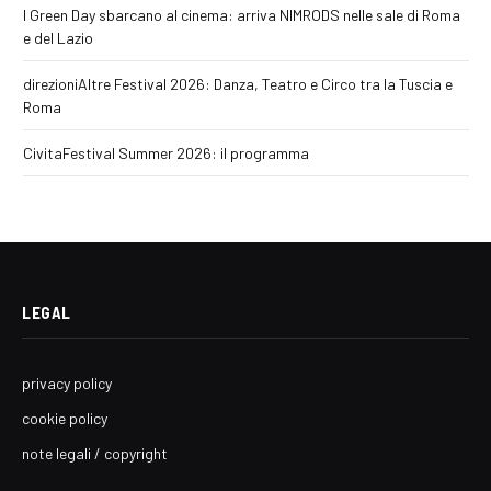
I Green Day sbarcano al cinema: arriva NIMRODS nelle sale di Roma
e del Lazio
direzioniAltre Festival 2026: Danza, Teatro e Circo tra la Tuscia e
Roma
CivitaFestival Summer 2026: il programma
LEGAL
privacy policy
cookie policy
note legali / copyright