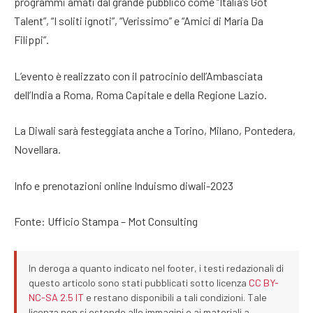
programmi amati dal grande pubblico come “Italia’s Got
Talent”, “I soliti ignoti”, “Verissimo” e “Amici di Maria Da
Filippi”.
L’evento è realizzato con il patrocinio dell’Ambasciata
dell’India a Roma, Roma Capitale e della Regione Lazio.
La Diwali sarà festeggiata anche a Torino, Milano, Pontedera,
Novellara.
Info e prenotazioni online Induismo diwali-2023
Fonte: Ufficio Stampa – Mot Consulting
In deroga a quanto indicato nel footer, i testi redazionali di
questo articolo sono stati pubblicati sotto licenza
CC BY-
NC-SA 2.5 IT
e restano disponibili a tali condizioni. Tale
licenza non si estende alle immagini e ai materiali a