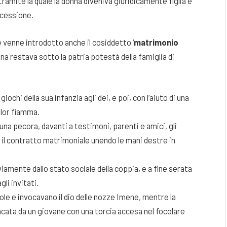
 tramite la quale la donna diveniva giuridicamente figlia e
ccessione.
le venne introdotto anche il cosiddetto ‘
matrimonio
na restava sotto la patria potestà della famiglia di
iochi della sua infanzia agli dei, e poi, con l’aiuto di una
olor fiamma.
o una pecora, davanti a testimoni, parenti e amici, gli
o il contratto matrimoniale unendo le mani destre in
viamente dallo stato sociale della coppia, e a fine serata
li invitati.
ccole e invocavano il dio delle nozze Imene, mentre la
ncata da un giovane con una torcia accesa nel focolare