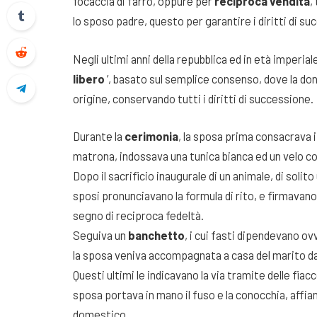
focaccia di farro, oppure per
reciproca vendita
,
lo sposo padre, questo per garantire i diritti di su
Negli ultimi anni della repubblica ed in età imperia
libero
’, basato sul semplice consenso, dove la don
origine, conservando tutti i diritti di successione.
Durante la
cerimonia
, la sposa prima consacrava i g
matrona, indossava una tunica bianca ed un velo c
Dopo il sacrificio inaugurale di un animale, di solit
sposi pronunciavano la formula di rito, e firmavan
segno di reciproca fedeltà.
Seguiva un
banchetto
, i cui fasti dipendevano ov
la sposa veniva accompagnata a casa del marito dag
Questi ultimi le indicavano la via tramite delle fia
sposa portava in mano il fuso e la conocchia, affia
domestico.