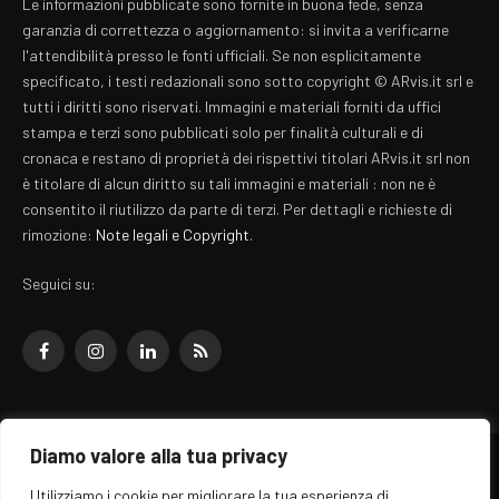
Le informazioni pubblicate sono fornite in buona fede, senza
garanzia di correttezza o aggiornamento: si invita a verificarne
l'attendibilità presso le fonti ufficiali. Se non esplicitamente
specificato, i testi redazionali sono sotto copyright © ARvis.it srl e
tutti i diritti sono riservati. Immagini e materiali forniti da uffici
stampa e terzi sono pubblicati solo per finalità culturali e di
cronaca e restano di proprietà dei rispettivi titolari ARvis.it srl non
è titolare di alcun diritto su tali immagini e materiali : non ne è
consentito il riutilizzo da parte di terzi. Per dettagli e richieste di
rimozione:
Note legali e Copyright
.
Seguici su:
Facebook
Instagram
LinkedIn
RSS
Diamo valore alla tua privacy
© 2026 EZ Rome Designed by
ARvis.it
.
Utilizziamo i cookie per migliorare la tua esperienza di