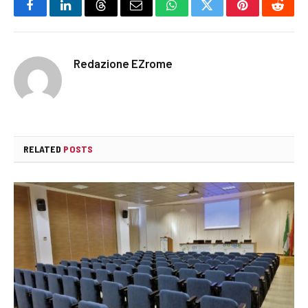
Facebook
LinkedIn
Threads
Email
WhatsApp
Twitter
Pinterest
Reddi
Redazione EZrome
RELATED
POSTS