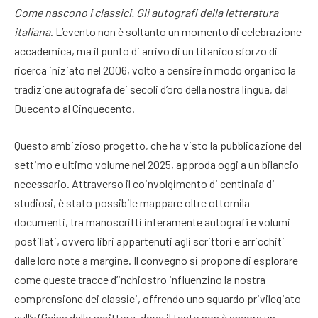
Come nascono i classici. Gli autografi della letteratura
italiana
. L’evento non è soltanto un momento di celebrazione
accademica, ma il punto di arrivo di un titanico sforzo di
ricerca iniziato nel 2006, volto a censire in modo organico la
tradizione autografa dei secoli d’oro della nostra lingua, dal
Duecento al Cinquecento.
Questo ambizioso progetto, che ha visto la pubblicazione del
settimo e ultimo volume nel 2025, approda oggi a un bilancio
necessario. Attraverso il coinvolgimento di centinaia di
studiosi, è stato possibile mappare oltre ottomila
documenti, tra manoscritti interamente autografi e volumi
postillati, ovvero libri appartenuti agli scrittori e arricchiti
dalle loro note a margine. Il convegno si propone di esplorare
come queste tracce d’inchiostro influenzino la nostra
comprensione dei classici, offrendo uno sguardo privilegiato
sull’officina dello scrittore, dove il testo non è ancora un