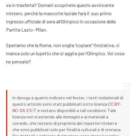
va in trasferta? Domani scoprirete questo avvincente
mistero, perchè la mascotte laziale farà il suo primo
ingresso ufficiale di sera all’Olimpico in occasione della
Partita Lazio- Milan.
Speriamo che la Roma, non voglia “copiare” l’iniziativa, ci
manca solo un lupetto che si aggira per l’Olimpico. Voi cosa
ne pensate?
In deroga a quanto indicato nel footer, i testi redazionali di
questo articolo sono stati pubblicati sotto licenza
CC BY-
NC-SA 2.5 IT
e restano disponibili a tali condizioni. Tale
licenza non si estende alle immagini e ai materiali a
corredo, che restano di proprietà dei rispettivi titolari e
che sono pubblicati solo per finalità culturali e di cronaca.
Per dettagli e richieste di rimozione consultare la
pagina