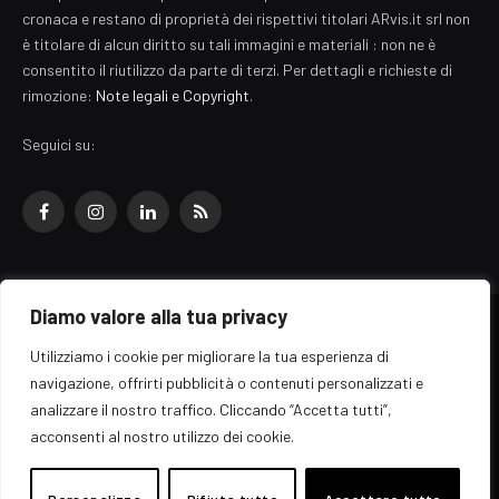
cronaca e restano di proprietà dei rispettivi titolari ARvis.it srl non
è titolare di alcun diritto su tali immagini e materiali : non ne è
consentito il riutilizzo da parte di terzi. Per dettagli e richieste di
rimozione:
Note legali e Copyright
.
Seguici su:
Facebook
Instagram
LinkedIn
RSS
Diamo valore alla tua privacy
© 2026 EZ Rome Designed by
ARvis.it
.
Utilizziamo i cookie per migliorare la tua esperienza di
Il portale EZ Rome e' una testata giornalistica di carattere generalista
navigazione, offrirti pubblicità o contenuti personalizzati e
registrata al tribunale di Roma - Numero 389/2008
analizzare il nostro traffico. Cliccando “Accetta tutti”,
Direttore responsabile: Raffaella Roani - ISSN: 2036-783X
Edito da ARvis.it srl - via Alessandria 88 - 00198 Roma CF/PI/R.I.
acconsenti al nostro utilizzo dei cookie.
09041871006