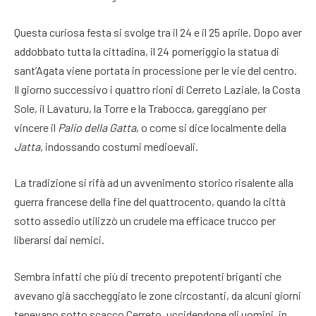
Questa curiosa festa si svolge tra il 24 e il 25 aprile. Dopo aver
addobbato tutta la cittadina, il 24 pomeriggio la statua di
sant’Agata viene portata in processione per le vie del centro.
Il giorno successivo i quattro rioni di Cerreto Laziale, la Costa
Sole, il Lavaturu, la Torre e la Trabocca, gareggiano per
vincere il
Palio della Gatta
, o come si dice localmente della
Jatta
, indossando costumi medioevali.
La tradizione si rifà ad un avvenimento storico risalente alla
guerra francese della fine del quattrocento, quando la città
sotto assedio utilizzò un crudele ma efficace trucco per
liberarsi dai nemici.
Sembra infatti che più di trecento prepotenti briganti che
avevano già saccheggiato le zone circostanti, da alcuni giorni
tenevano sotto scacco Cerreto, uccidendone gli uomini, in