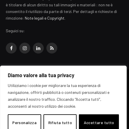
è titolare di alcun diritto su tali immagini e materiali : non ne è
consentito il riutilizzo da parte di terzi. Per dettagli e richieste di
rimozione:
Note legali e Copyright
.
Seguici su:
Facebook
Instagram
LinkedIn
RSS
Diamo valore alla tua privacy
© 2026 EZ Rome Designed by
ARvis.it
.
Utilizziamo i cookie per migliorare la tua esperienza di
Il portale EZ Rome e' una testata giornalistica di carattere generalista
navigazione, offrirti pubblicità o contenuti personalizzati e
registrata al tribunale di Roma - Numero 389/2008
analizzare il nostro traffico. Cliccando “Accetta tutti”,
Direttore responsabile: Raffaella Roani - ISSN: 2036-783X
Edito da ARvis.it srl - via Alessandria 88 - 00198 Roma CF/PI/R.I.
acconsenti al nostro utilizzo dei cookie.
09041871006
Personalizza
Rifiuta tutto
Accettare tutto
Home
Informazioni