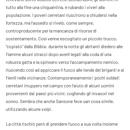
tutto alla fine una cinquantina, e rubando i viveri alla
popolazione. I poveri cerretani riuscirono a chiudersi nella
fortezza, ma l’assedio si rivelò, come sempre,
controproducente per la mancanza di risorse di
sostentamento. Così venne escogitato un piccolo trucco,
“copiato” dalla Bibbia: durante la notte gli abitanti diedero alle
fiamme alcuni stracci dopo averli legati alla coda di una
robusta gatta e la spinsero verso l’accampamento nemico,
riuscendo così ad appiccare il fuoco alle tende dei briganti e ai
fienili nelle vicinanze. Contemporaneamente i pochi soldati
cerretani irruppero nel campo con l’aiuto di alcuni uomini
provenienti dai paesi più vicini, cogliendo gli invasori nel
sonno. Sembra che anche Sansone fece uan cosa simile,
utilizzando alcune volpi.
La città rischiò però di prendere fuoco a sua volta insieme