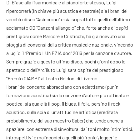
Di Biase alla fisarmonica e al pianoforte stesso, Luigi
ripercorrerà (in chiave più acustica e teatrale) sia i brani del
vecchio disco “Asincrono” e sia soprattutto quelli dell’ultimo
acclamato CD “Canzoni all’angolo” che, forte anche di ospiti
prestigiosi come Marcorè e Cristicchi, ha già ricevuto una
pioggia di consensi dalla critica musicale nazionale, vincendo
a luglio il “Premio LUNEZIA doc” 2016 per la canzone d’autore.
Sempre grazie a questo ultimo disco, pochi giorni dopo lo
spettacolo dell’Arciliuto Luigi sarà ospite del prestigioso
“Premio CIAMPI” al Teatro Goldoni di Livorno.
I brani del concerto abbracciano con eclettismo (pur in
formazione acustica) sia la canzone d’autore più raffinata e
poetica, sia qua e là il pop, il blues, il folk, persino il rock
acustico, sulla scia di un’attitudine artistica (ereditata
probabilmente dal suo maestro Gaber) che tende anche a
spaziare, con estrema disinvoltura, dai toni molto intimistici,
introspettivi e malinconici a quelli più ironici, leggeri e