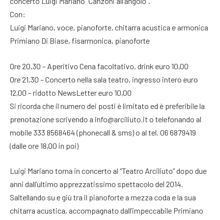
concerto Luigi Mariano “Canzoni all’angolo”.
Con:
Luigi Mariano, voce, pianoforte, chitarra acustica e armonica
Primiano Di Biase, fisarmonica, pianoforte
Ore 20,30 – Aperitivo Cena facoltativo, drink euro 10,00
Ore 21,30 – Concerto nella sala teatro, ingresso intero euro
12,00 – ridotto NewsLetter euro 10,00
Si ricorda che il numero dei posti è limitato ed è preferibile la
prenotazione scrivendo a info@arciliuto.it o telefonando al
mobile 333 8568464 (phonecall & sms) o al tel. 06 6879419
(dalle ore 18,00 in poi)
Luigi Mariano torna in concerto al “Teatro Arciliuto” dopo due
anni dall’ultimo apprezzatissimo spettacolo del 2014.
Saltellando su e giù tra il pianoforte a mezza coda e la sua
chitarra acustica, accompagnato dall’impeccabile Primiano