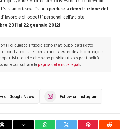
 Stieglitz, Ansel Adams, Arnold Newman e Todd Webb,
rtista americana. Da non perdere la
ricostruzione del
 lavoro e gli oggetti personali dell’artista.
bre 2011 al 22 gennaio 2012!
ionali di questo articolo sono stati pubblicati sotto
tali condizioni. Tale licenza non si estende alle immagini e
ispettivi titolari e che sono pubblicati solo per finalità
imozione consultare la
pagina delle note legali
.
ow on Google News
Follow on Instagram
Threads
Email
WhatsApp
Twitter
Pinterest
Reddit