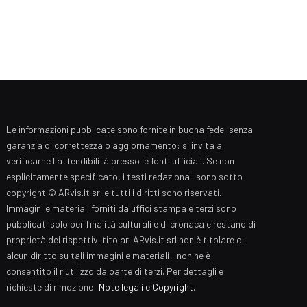
Le informazioni pubblicate sono fornite in buona fede, senza
garanzia di correttezza o aggiornamento: si invita a
verificarne l'attendibilità presso le fonti ufficiali. Se non
esplicitamente specificato, i testi redazionali sono sotto
copyright © ARvis.it srl e tutti i diritti sono riservati.
Immagini e materiali forniti da uffici stampa e terzi sono
pubblicati solo per finalità culturali e di cronaca e restano di
proprietà dei rispettivi titolari ARvis.it srl non è titolare di
alcun diritto su tali immagini e materiali : non ne è
consentito il riutilizzo da parte di terzi. Per dettagli e
richieste di rimozione:
Note legali e Copyright
.