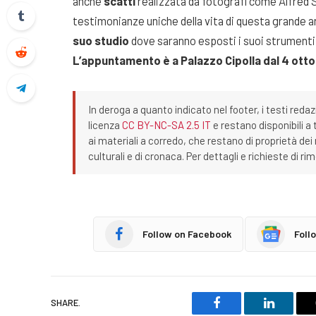
anche
scatti
realizzata da fotografi come Alfred
testimonianze uniche della vita di questa grande a
suo studio
dove saranno esposti i suoi strumenti di
L’appuntamento è a Palazzo Cipolla dal 4 otto
In deroga a quanto indicato nel footer, i testi redaz
licenza
CC BY-NC-SA 2.5 IT
e restano disponibili a 
ai materiali a corredo, che restano di proprietà dei r
culturali e di cronaca. Per dettagli e richieste di r
Follow on Facebook
Foll
SHARE.
Facebook
LinkedIn