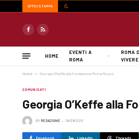
UFFICI STAMPA
Facebook
RSS
EVENTI A
ROMA 
HOME
ROMA
VIVERE
Home
»
Georgia O’Keffe alla Fondazione Roma Museo
COMUNICATI
Georgia O’Keffe alla 
BY
REDAZIONE
19/09/2011
Facebook
LinkedIn
Threads