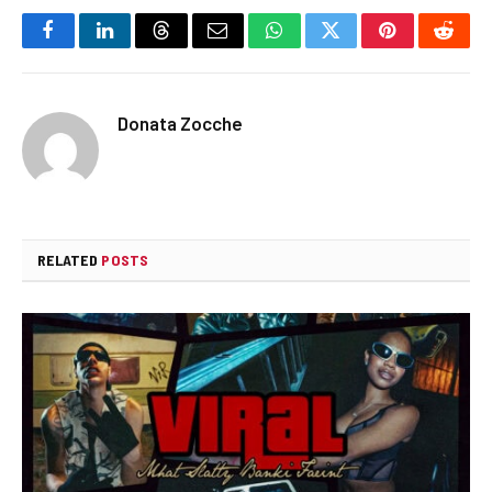
Facebook
LinkedIn
Threads
Email
WhatsApp
Twitter
Pinterest
Reddi
Donata Zocche
RELATED
POSTS