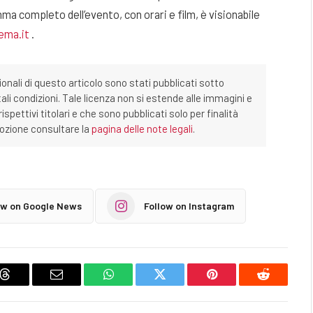
ma completo dell’evento, con orari e film, è visionabile
ema.it
.
ionali di questo articolo sono stati pubblicati sotto
tali condizioni. Tale licenza non si estende alle immagini e
ispettivi titolari e che sono pubblicati solo per finalità
imozione consultare la
pagina delle note legali
.
ow on Google News
Follow on Instagram
Threads
Email
WhatsApp
Twitter
Pinterest
Reddit