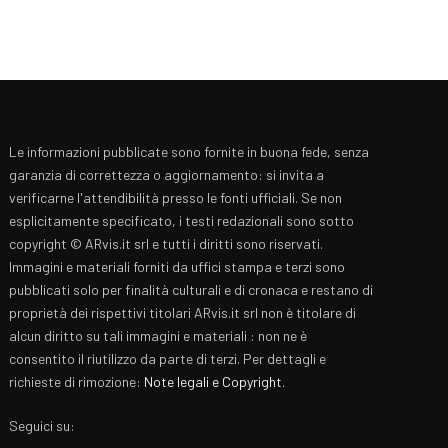
Le informazioni pubblicate sono fornite in buona fede, senza
garanzia di correttezza o aggiornamento: si invita a
verificarne l'attendibilità presso le fonti ufficiali. Se non
esplicitamente specificato, i testi redazionali sono sotto
copyright © ARvis.it srl e tutti i diritti sono riservati.
Immagini e materiali forniti da uffici stampa e terzi sono
pubblicati solo per finalità culturali e di cronaca e restano di
proprietà dei rispettivi titolari ARvis.it srl non è titolare di
alcun diritto su tali immagini e materiali : non ne è
consentito il riutilizzo da parte di terzi. Per dettagli e
richieste di rimozione:
Note legali e Copyright
.
Seguici su: