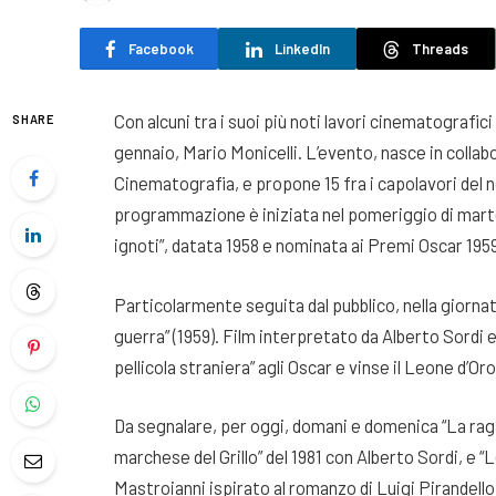
Facebook
LinkedIn
Threads
Con alcuni tra i suoi più noti lavori cinematografici
SHARE
gennaio, Mario Monicelli. L’evento, nasce in colla
Cinematografia, e propone 15 fra i capolavori del 
programmazione è iniziata nel pomeriggio di martedì 
ignoti”, datata 1958 e nominata ai Premi Oscar 1959
Particolarmente seguita dal pubblico, nella giornata
guerra” (1959). Film interpretato da Alberto Sordi 
pellicola straniera” agli Oscar e vinse il Leone d’Or
Da segnalare, per oggi, domani e domenica “La ragazz
marchese del Grillo” del 1981 con Alberto Sordi, e “
Mastroianni ispirato al romanzo di Luigi Pirandello