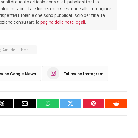
ionali di questo articolo sono stati pubblicati sotto
tali condizioni. Tale licenza non si estende alle immagini e
ispettivi titolari e che sono pubblicati solo per finalità
imozione consultare la
pagina delle note legali
.
g Amadeus Mozart
ow on Google News
Follow on Instagram
Threads
Email
WhatsApp
Twitter
Pinterest
Reddit