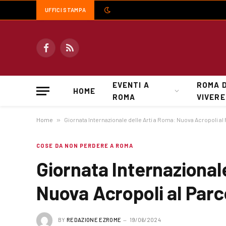
UFFICI STAMPA
Facebook
RSS
EVENTI A
ROMA 
HOME
ROMA
VIVERE
Home
»
Giornata Internazionale delle Arti a Roma: Nuova Acropoli al
COSE DA NON PERDERE A ROMA
Giornata Internazional
Nuova Acropoli al Par
BY
REDAZIONE EZROME
19/06/2024