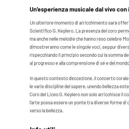
Un’esperienza musicale dal vivo con i
Un ulteriore momento di arricchimento sarà offert
Scientifico G. Keplero. La presenza del coro perme
ma anche nelle melodie che hanno reso celebre Moza
dimostreranno come le singole voci, seppur divers
rispecchiando il principio secondo cui la somma d
al progresso e alla comprensione di sé e del mondo
In questo contesto d’eccezione, il concerto coral
le varie discipline del sapere, unendo bellezza est
Coro del Liceo G. Keplero non solo arricchisce il 
l’arte possa essere un ponte tra diverse forme di
verso la bellezza.