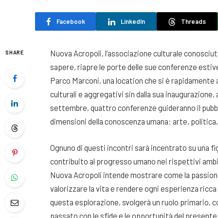
Facebook
LinkedIn
Threads
Nuova Acropoli, l’associazione culturale conosciuta
SHARE
sapere, riapre le porte delle sue conferenze estive
Parco Marconi, una location che si è rapidamente
culturali e aggregativi sin dalla sua inaugurazione,
settembre, quattro conferenze guideranno il pubbli
dimensioni della conoscenza umana: arte, politica,
Ognuno di questi incontri sarà incentrato su una f
contribuito al progresso umano nei rispettivi ambi
Nuova Acropoli intende mostrare come la passion
valorizzare la vita e rendere ogni esperienza ricca 
questa esplorazione, svolgerà un ruolo primario, c
passato con le sfide e le opportunità del presente