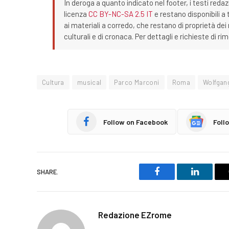
In deroga a quanto indicato nel footer, i testi redaz
licenza
CC BY-NC-SA 2.5 IT
e restano disponibili a 
ai materiali a corredo, che restano di proprietà dei r
culturali e di cronaca. Per dettagli e richieste di r
Cultura
musical
Parco Marconi
Roma
Wolfgan
Follow on Facebook
Foll
SHARE.
Facebook
LinkedIn
Redazione EZrome