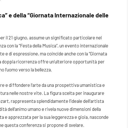
a” e della “Giornata Internazionale delle
 il 21 giugno, assume un significato particolare nel
za con la “Festa della Musica”, un evento internazionale
e e di espressione, ma coincide anche con la “Giornata
ta doppia ricorrenza offre un’ulteriore opportunità per
no l’uomo verso la bellezza.
are e diffondere l’arte da una prospettiva umanistica e
tura nelle nostre vite. La figura scelta per inaugurare
rt, rappresenta splendidamente l’ideale dell’artista
ndità dell’animo umano e rivela nuove dimensioni della
ta e apprezzata per la sua leggerezza e gioia, nasconde
che questa conferenza si propone di svelare.