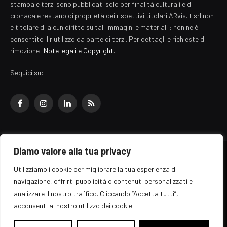
stampa e terzi sono pubblicati solo per finalità culturali e di
cronaca e restano di proprietà dei rispettivi titolari ARvis.it srl non
è titolare di alcun diritto su tali immagini e materiali : non ne è
consentito il riutilizzo da parte di terzi. Per dettagli e richieste di
rimozione:
Note legali e Copyright
.
Seguici su:
Facebook
Instagram
LinkedIn
RSS
Diamo valore alla tua privacy
© 2026 EZ Rome Designed by
ARvis.it
.
Utilizziamo i cookie per migliorare la tua esperienza di
Il portale EZ Rome e' una testata giornalistica di carattere generalista
navigazione, offrirti pubblicità o contenuti personalizzati e
registrata al tribunale di Roma - Numero 389/2008
analizzare il nostro traffico. Cliccando “Accetta tutti”,
Direttore responsabile: Raffaella Roani - ISSN: 2036-783X
Edito da ARvis.it srl - via Alessandria 88 - 00198 Roma CF/PI/R.I.
acconsenti al nostro utilizzo dei cookie.
09041871006