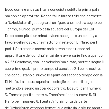
Ecco come è andata: l’Italia conquista subito la prima palla,
ma non ne approfitta. Rocco fa un brutto fallo che permette
all’Uzbekistan di guadagnarsi un rigore che mette a segno per
il primo, e unico, punto della squadra dell’Europa dell’Est.
Dopo poco più di un minuto viene assegnato un penalty a
favore delle nostre, che mettono in rete con Di Mario per l’1
pari. Il Setterosa è ancora molto teso e non riesce ad
approfittare dei continui errori delle avversarie fino a quando
a 2.53 Casanova, con una velocissima girata, mette a segno il
suo primo goal. Il primo tempo si conclude 2-1 per le nostre,
che conquistano di nuovo lo sprint del secondo tempo con la
Di Mario. La nostra squadra si scioglie e prende il largo
mettendo a segno un goal dopo l’altro, Bosurgi per il numero
3, Emmolo per il numero 4, Frassinetti per il numero 5, Di
Mario per il numero 6. I tentativi di rimonta da parte
dell’Uzbekistan vengono fermati due volte dalle sicure parate