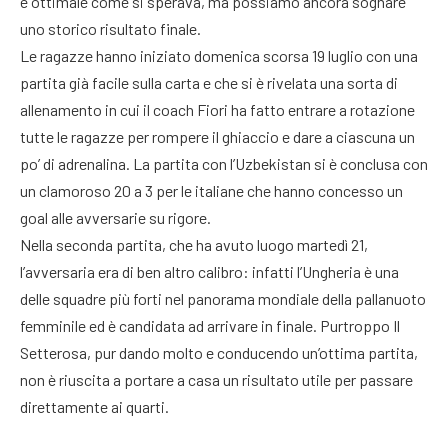
è ottimale come si sperava, ma possiamo ancora sognare
uno storico risultato finale.
Le ragazze hanno iniziato domenica scorsa 19 luglio con una
partita già facile sulla carta e che si è rivelata una sorta di
allenamento in cui il coach Fiori ha fatto entrare a rotazione
tutte le ragazze per rompere il ghiaccio e dare a ciascuna un
po’ di adrenalina. La partita con l’Uzbekistan si è conclusa con
un clamoroso 20 a 3 per le italiane che hanno concesso un
goal alle avversarie su rigore.
Nella seconda partita, che ha avuto luogo martedì 21,
l’avversaria era di ben altro calibro: infatti l’Ungheria è una
delle squadre più forti nel panorama mondiale della pallanuoto
femminile ed è candidata ad arrivare in finale. Purtroppo Il
Setterosa, pur dando molto e conducendo un’ottima partita,
non è riuscita a portare a casa un risultato utile per passare
direttamente ai quarti.