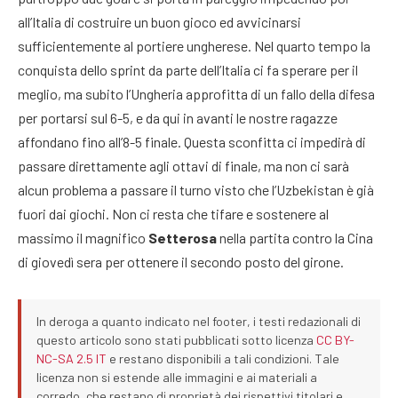
all’Italia di costruire un buon gioco ed avvicinarsi
sufficientemente al portiere ungherese. Nel quarto tempo la
conquista dello sprint da parte dell’Italia ci fa sperare per il
meglio, ma subito l’Ungheria approfitta di un fallo della difesa
per portarsi sul 6-5, e da qui in avanti le nostre ragazze
affondano fino all’8-5 finale. Questa sconfitta ci impedirà di
passare direttamente agli ottavi di finale, ma non ci sarà
alcun problema a passare il turno visto che l’Uzbekistan è già
fuori dai giochi. Non ci resta che tifare e sostenere al
massimo il magnifico
Setterosa
nella partita contro la Cina
di giovedì sera per ottenere il secondo posto del girone.
In deroga a quanto indicato nel footer, i testi redazionali di
questo articolo sono stati pubblicati sotto licenza
CC BY-
NC-SA 2.5 IT
e restano disponibili a tali condizioni. Tale
licenza non si estende alle immagini e ai materiali a
corredo, che restano di proprietà dei rispettivi titolari e