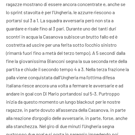
ragazze mostrano di essere ancora concentrate e, anche se
lo sprint stavolta è per l’Ungheria, le azzurre riescono a
portarsi sul 3 a 1. La squadra avversaria però non sta a
guardare e risale fino al 3 pari. Durante uno dei tanti duri
scontri in acqua la Casanova subisce un brutto fallo ed è
costretta ad uscire per una ferita sotto l’occhio sinistro
(rimarrà fuori fino a metà del terzo tempo). A 5 secondi dalla
fine la giovanissima Bianconi segna la sua seconda rete della
partita e chiude il secondo tempo 4 a 3. Nella terza frazione la
palla viene conquistata dall’Ungheria ma l’ottima difesa
italiana riesce ancora una volta a fermare le avversarie e ad
andare in goal con Di Mario portandosi sul 5-3. Purtroppo
inizia da questo momento un lungo blackout per le nostre
ragazze, in parte dovuto all’assenza della Casanova, in parte
alla reazione d’orgoglio delle avversarie, in parte, forse, anche
alla stanchezza. Nel giro di due minuti l’Ungheria segna
purtroppo due goal e si porta in pareggio impedendo poi