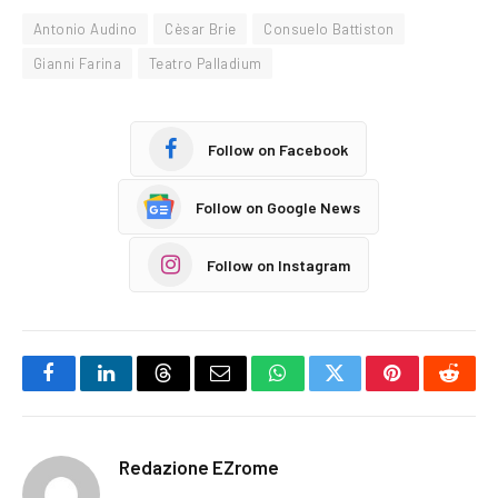
Antonio Audino
Cèsar Brie
Consuelo Battiston
Gianni Farina
Teatro Palladium
Follow on Facebook
Follow on Google News
Follow on Instagram
Facebook
LinkedIn
Threads
Email
WhatsApp
Twitter
Pinterest
Reddi
Redazione EZrome