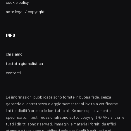
cookie policy
note legali / copyright
INFO
chi siamo
testata giornalistica
contatti
Le informazioni pubblicate sono fornite in buona fede, senza
garanzia di correttezza o aggiornamento: si invita a verificarne
l'attendibilità presso le fonti ufficiali. Se non esplicitamente
specificato, i testi redazionali sono sotto copyright © ARvis.it srl e
tutti i diritti sono riservati. Immagini e materiali forniti da uffici
stampa e terzi sono pubblicati solo per finalità culturali e di