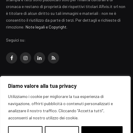
cronaca e restano di proprietà dei rispettivi titolari ARvis.it srl non
è titolare di alcun diritto su tali immagini e materiali : non ne è
consentito il riutilizzo da parte di terzi. Per dettagli e richieste di
rimozione:
Note legali e Copyright
.
Seguici su:
Facebook
Instagram
LinkedIn
RSS
Diamo valore alla tua privacy
© 2026 EZ Rome Designed by
ARvis.it
.
Utilizziamo i cookie per migliorare la tua esperienza di
Il portale EZ Rome e' una testata giornalistica di carattere generalista
navigazione, offrirti pubblicità o contenuti personalizzati e
registrata al tribunale di Roma - Numero 389/2008
analizzare il nostro traffico. Cliccando “Accetta tutti”,
Direttore responsabile: Raffaella Roani - ISSN: 2036-783X
Edito da ARvis.it srl - via Alessandria 88 - 00198 Roma CF/PI/R.I.
acconsenti al nostro utilizzo dei cookie.
09041871006