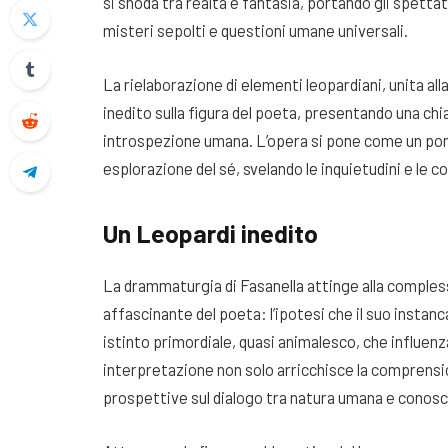
si snoda tra realtà e fantasia, portando gli spettat
misteri sepolti e questioni umane universali.
La rielaborazione di elementi leopardiani, unita all
inedito sulla figura del poeta, presentando una chia
introspezione umana. L’opera si pone come un pont
esplorazione del sé, svelando le inquietudini e le c
Un Leopardi inedito
La drammaturgia di Fasanella attinge alla comples
affascinante del poeta: l’ipotesi che il suo instanc
istinto primordiale, quasi animalesco, che influen
interpretazione non solo arricchisce la comprensio
prospettive sul dialogo tra natura umana e conosce