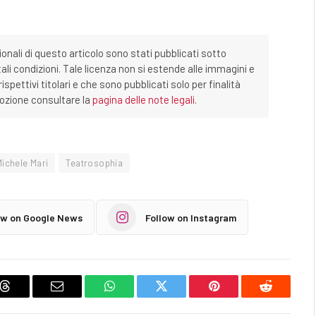
ionali di questo articolo sono stati pubblicati sotto
tali condizioni. Tale licenza non si estende alle immagini e
ispettivi titolari e che sono pubblicati solo per finalità
imozione consultare la
pagina delle note legali
.
Michele Mari
Teatrosophia
ow on Google News
Follow on Instagram
Threads
Email
WhatsApp
Twitter
Pinterest
Reddit