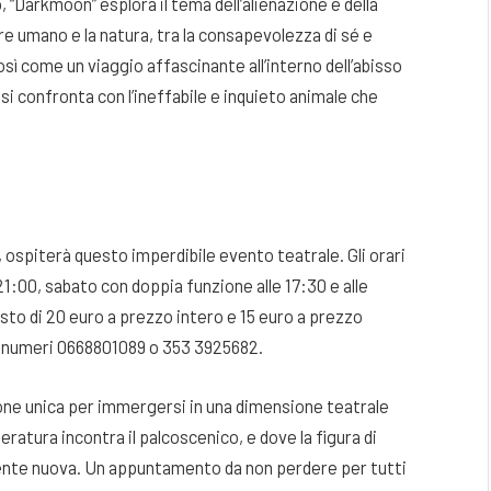
“Darkmoon” esplora il tema dell’alienazione e della
sere umano e la natura, tra la consapevolezza di sé e
osì come un viaggio affascinante all’interno dell’abisso
 si confronta con l’ineffabile e inquieto animale che
, ospiterà questo imperdibile evento teatrale. Gli orari
21:00, sabato con doppia funzione alle 17:30 e alle
osto di 20 euro a prezzo intero e 15 euro a prezzo
 i numeri 0668801089 o 353 3925682.
one unica per immergersi in una dimensione teatrale
eratura incontra il palcoscenico, e dove la figura di
ente nuova. Un appuntamento da non perdere per tutti