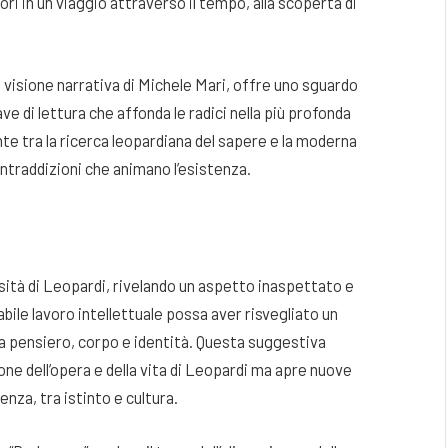
ori in un viaggio attraverso il tempo, alla scoperta di
a visione narrativa di Michele Mari, offre uno sguardo
ve di lettura che affonda le radici nella più profonda
e tra la ricerca leopardiana del sapere e la moderna
ontraddizioni che animano l’esistenza.
sità di Leopardi, rivelando un aspetto inaspettato e
abile lavoro intellettuale possa aver risvegliato un
za pensiero, corpo e identità. Questa suggestiva
ne dell’opera e della vita di Leopardi ma apre nuove
nza, tra istinto e cultura.