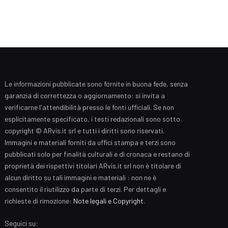
Le informazioni pubblicate sono fornite in buona fede, senza
garanzia di correttezza o aggiornamento: si invita a
verificarne l'attendibilità presso le fonti ufficiali. Se non
esplicitamente specificato, i testi redazionali sono sotto
copyright © ARvis.it srl e tutti i diritti sono riservati.
Immagini e materiali forniti da uffici stampa e terzi sono
pubblicati solo per finalità culturali e di cronaca e restano di
proprietà dei rispettivi titolari ARvis.it srl non è titolare di
alcun diritto su tali immagini e materiali : non ne è
consentito il riutilizzo da parte di terzi. Per dettagli e
richieste di rimozione:
Note legali e Copyright
.
Seguici su: