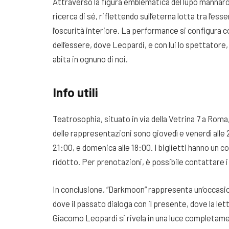
Attraverso la figura emblematica del lupo mannaro, 
ricerca di sé, riflettendo sull’eterna lotta tra l’es
l’oscurità interiore. La performance si configura c
dell’essere, dove Leopardi, e con lui lo spettatore,
abita in ognuno di noi.
Info utili
Teatrosophia, situato in via della Vetrina 7 a Roma
delle rappresentazioni sono giovedì e venerdì alle 
21:00, e domenica alle 18:00. I biglietti hanno un c
ridotto. Per prenotazioni, è possibile contattare
In conclusione, “Darkmoon” rappresenta un’occasi
dove il passato dialoga con il presente, dove la lett
Giacomo Leopardi si rivela in una luce completam