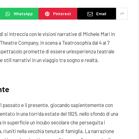
WhatsApp
Pinterest
Email
si intreccia con le visioni narrative di Michele Mari in
bTheatre Company, in scena a Teatrosophia dal 4 al 7
o spettacolo promette di essere un’esperienza teatrale
 stili narrativi in un viaggio tra sogno e realtà,
nte
 il passato e il presente, giocando sapientemente con
bientato in una torrida estate del 1825, nello sfondo di una
a in superficie un incubo secolare che perseguita i
lla, riuniti nella vecchia tenuta di famiglia. La narrazione