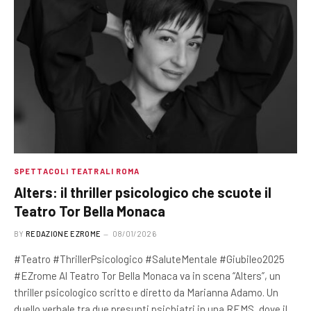
SPETTACOLI TEATRALI ROMA
Alters: il thriller psicologico che scuote il
Teatro Tor Bella Monaca
BY
REDAZIONE EZROME
08/01/2026
#Teatro #ThrillerPsicologico #SaluteMentale #Giubileo2025
#EZrome Al Teatro Tor Bella Monaca va in scena “Alters”, un
thriller psicologico scritto e diretto da Marianna Adamo. Un
duello verbale tra due presunti psichiatri in una REMS, dove il