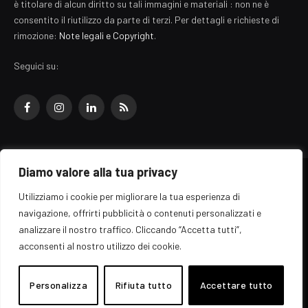
è titolare di alcun diritto su tali immagini e materiali : non ne è
consentito il riutilizzo da parte di terzi. Per dettagli e richieste di
rimozione:
Note legali e Copyright
.
Seguici su:
Facebook
Instagram
LinkedIn
RSS
Diamo valore alla tua privacy
© 2026 EZ Rome Designed by
ARvis.it
.
Utilizziamo i cookie per migliorare la tua esperienza di
Il portale EZ Rome e' una testata giornalistica di carattere generalista
navigazione, offrirti pubblicità o contenuti personalizzati e
registrata al tribunale di Roma - Numero 389/2008
analizzare il nostro traffico. Cliccando “Accetta tutti”,
Direttore responsabile: Raffaella Roani - ISSN: 2036-783X
Edito da ARvis.it srl - via Alessandria 88 - 00198 Roma CF/PI/R.I.
acconsenti al nostro utilizzo dei cookie.
09041871006
Personalizza
Rifiuta tutto
Accettare tutto
Home
Informazioni