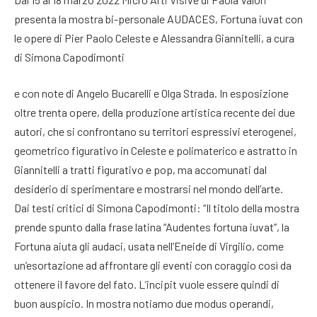
presenta la mostra bi-personale AUDACES, Fortuna iuvat con
le opere di Pier Paolo Celeste e Alessandra Giannitelli, a cura
di Simona Capodimonti
e con note di Angelo Bucarelli e Olga Strada. In esposizione
oltre trenta opere, della produzione artistica recente dei due
autori, che si confrontano su territori espressivi eterogenei,
geometrico figurativo in Celeste e polimaterico e astratto in
Giannitelli a tratti figurativo e pop, ma accomunati dal
desiderio di sperimentare e mostrarsi nel mondo dell’arte.
Dai testi critici di Simona Capodimonti: “Il titolo della mostra
prende spunto dalla frase latina “Audentes fortuna iuvat”, la
Fortuna aiuta gli audaci, usata nell’Eneide di Virgilio, come
un’esortazione ad affrontare gli eventi con coraggio così da
ottenere il favore del fato. L’incipit vuole essere quindi di
buon auspicio. In mostra notiamo due modus operandi,