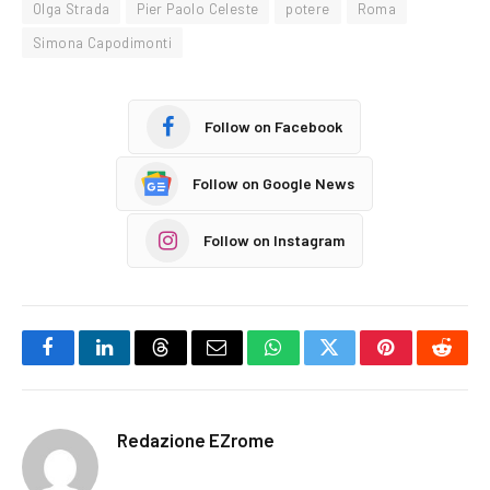
Olga Strada
Pier Paolo Celeste
potere
Roma
Simona Capodimonti
Follow on Facebook
Follow on Google News
Follow on Instagram
Facebook
LinkedIn
Threads
Email
WhatsApp
Twitter
Pinterest
Reddi
Redazione EZrome