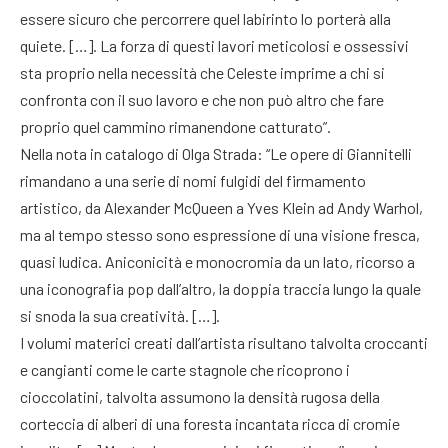
essere sicuro che percorrere quel labirinto lo porterà alla
quiete. […]. La forza di questi lavori meticolosi e ossessivi
sta proprio nella necessità che Celeste imprime a chi si
confronta con il suo lavoro e che non può altro che fare
proprio quel cammino rimanendone catturato”.
Nella nota in catalogo di Olga Strada: “Le opere di Giannitelli
rimandano a una serie di nomi fulgidi del firmamento
artistico, da Alexander McQueen a Yves Klein ad Andy Warhol,
ma al tempo stesso sono espressione di una visione fresca,
quasi ludica. Aniconicità e monocromia da un lato, ricorso a
una iconografia pop dall’altro, la doppia traccia lungo la quale
si snoda la sua creatività. […].
I volumi materici creati dall’artista risultano talvolta croccanti
e cangianti come le carte stagnole che ricoprono i
cioccolatini, talvolta assumono la densità rugosa della
corteccia di alberi di una foresta incantata ricca di cromie