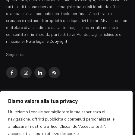
tutti i diritti sono riservati. Immagini e materiali forniti da uffici
stampa e terzi sono pubblicati solo per finalità culturali e di
cronaca e restano di proprietà dei rispettivi titolari ARvis.it srl non
è titolare di alcun diritto su tali immagini e materiali : non ne è
consentito il riutilizzo da parte di terzi. Per dettagli e richieste di
rimozione:
Note legali e Copyright
.
Seguici su:
Facebook
Instagram
LinkedIn
RSS
Diamo valore alla tua privacy
© 2026 EZ Rome Designed by
ARvis.it
.
Utilizziamo i cookie per migliorare la tua esperienza di
Il portale EZ Rome e' una testata giornalistica di carattere generalista
navigazione, offrirti pubblicità o contenuti personalizzati e
registrata al tribunale di Roma - Numero 389/2008
analizzare il nostro traffico. Cliccando “Accetta tutti”,
Direttore responsabile: Raffaella Roani - ISSN: 2036-783X
Edito da ARvis.it srl - via Alessandria 88 - 00198 Roma CF/PI/R.I.
acconsenti al nostro utilizzo dei cookie.