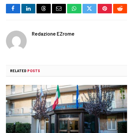
Facebook
LinkedIn
Threads
Email
WhatsApp
Twitter
Pinterest
Reddi
Redazione EZrome
RELATED
POSTS