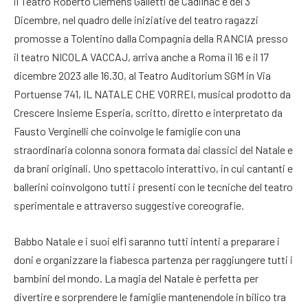
il Teatro Roberto Clemens Galletti de Cadilhac e del 3
Dicembre, nel quadro delle iniziative del teatro ragazzi
promosse a Tolentino dalla Compagnia della RANCIA presso
il teatro NICOLA VACCAJ, arriva anche a Roma il 16 e il 17
dicembre 2023 alle 16.30, al Teatro Auditorium SGM in Via
Portuense 741, IL NATALE CHE VORREI, musical prodotto da
Crescere Insieme Esperia, scritto, diretto e interpretato da
Fausto Verginelli che coinvolge le famiglie con una
straordinaria colonna sonora formata dai classici del Natale e
da brani originali. Uno spettacolo interattivo, in cui cantanti e
ballerini coinvolgono tutti i presenti con le tecniche del teatro
sperimentale e attraverso suggestive coreografie.
Babbo Natale e i suoi elfi saranno tutti intenti a preparare i
doni e organizzare la fiabesca partenza per raggiungere tutti i
bambini del mondo. La magia del Natale è perfetta per
divertire e sorprendere le famiglie mantenendole in bilico tra