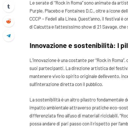
Le serate di “Rock in Roma” sono animate da artist
Purple, Placebo e Fontaines D.C., oltre a icone d
CCCP – Fedeli alla Linea. Quest’anno, il festival è or
di Calcutta e l’attesissimo show di 21 Savage, che 
Innovazione e sostenibilità: I pil
L’innovazione è una costante per “Rock in Roma”, c
suoi partecipanti. La direzione artistica del festiv
mantenere vivo lo spirito originale dell’evento, inc
sull’interazione diretta con il pubblico.
La sostenibilità è un altro pilastro fondamentale d
impatto ambientale attraverso pratiche eco-sosteni
differenziata fino all’uso di materiali riciclabili,
possa andare di pari passo con il rispetto per l’am