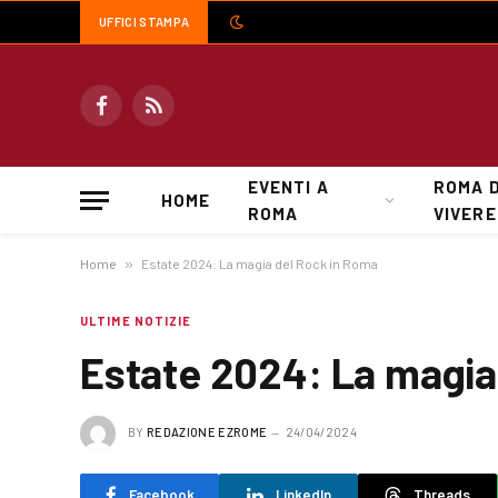
UFFICI STAMPA
Facebook
RSS
EVENTI A
ROMA 
HOME
ROMA
VIVERE
Home
»
Estate 2024: La magia del Rock in Roma
ULTIME NOTIZIE
Estate 2024: La magia
BY
REDAZIONE EZROME
24/04/2024
Facebook
LinkedIn
Threads