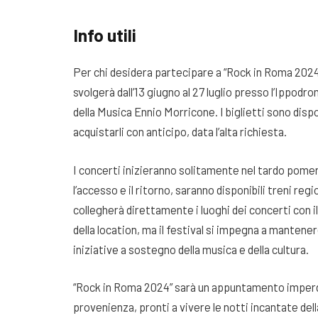
Info utili
Per chi desidera partecipare a “Rock in Roma 2024”,
svolgerà dall’13 giugno al 27 luglio presso l’Ippodr
della Musica Ennio Morricone. I biglietti sono disponi
acquistarli con anticipo, data l’alta richiesta.
I concerti inizieranno solitamente nel tardo pomer
l’accesso e il ritorno, saranno disponibili treni regi
collegherà direttamente i luoghi dei concerti con il
della location, ma il festival si impegna a manten
iniziative a sostegno della musica e della cultura.
“Rock in Roma 2024” sarà un appuntamento imperdibi
provenienza, pronti a vivere le notti incantate dell