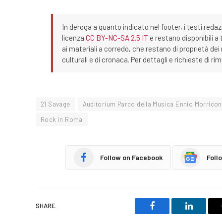
In deroga a quanto indicato nel footer, i testi redaz
licenza
CC BY-NC-SA 2.5 IT
e restano disponibili a 
ai materiali a corredo, che restano di proprietà dei r
culturali e di cronaca. Per dettagli e richieste di r
21 Savage
Auditorium Parco della Musica Ennio Morrico
Rock in Roma
Follow on Facebook
Foll
SHARE.
Facebook
LinkedIn