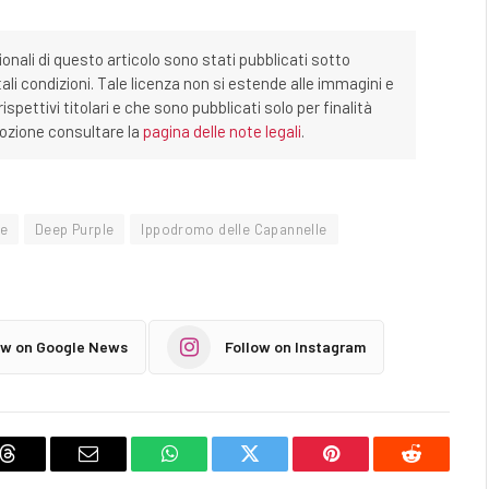
ionali di questo articolo sono stati pubblicati sotto
tali condizioni. Tale licenza non si estende alle immagini e
ispettivi titolari e che sono pubblicati solo per finalità
imozione consultare la
pagina delle note legali
.
ne
Deep Purple
Ippodromo delle Capannelle
ow on Google News
Follow on Instagram
Threads
Email
WhatsApp
Twitter
Pinterest
Reddit