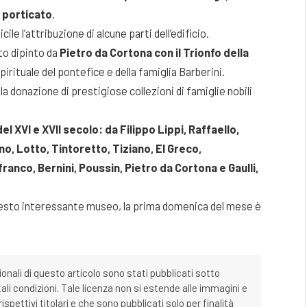
l porticato
.
le l’attribuzione di alcune parti dell’edificio.
to dipinto da
Pietro da Cortona con il Trionfo della
pirituale del pontefice e della famiglia Barberini.
a donazione di prestigiose collezioni di famiglie nobili
l XVI e XVII secolo: da Filippo Lippi, Raffaello,
, Lotto, Tintoretto, Tiziano, El Greco,
anco, Bernini, Poussin, Pietro da Cortona e Gaulli,
questo interessante museo, la prima domenica del mese è
ionali di questo articolo sono stati pubblicati sotto
tali condizioni. Tale licenza non si estende alle immagini e
ispettivi titolari e che sono pubblicati solo per finalità