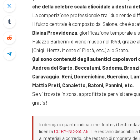
che della celebre scala elicoidale a destra de
La competizione professionale tra i due rende diffici
Il fulcro centrale è composto dal Salone, che è sta
Divina Provvidenza
, glorificazione temporale e s
Palazzo Barberini diviene museo nel 1949, grazie all
(Chigi, Hertz, Monte di Pietà, etc.) allo Stato.
Qui sono contenuti degli autentici capolavori de
Andrea del Sarto, Beccafumi, Sodoma, Bronzino
Caravaggio, Reni, Domenichino, Guercino, Lanfr
Mattia Preti, Canaletto, Batoni, Pannini, etc.
Se vi trovate in zona, approfittate per visitare 
gratis!
In deroga a quanto indicato nel footer, i testi redaz
licenza
CC BY-NC-SA 2.5 IT
e restano disponibili a 
ai materiali a corredo, che restano di proprietà dei r