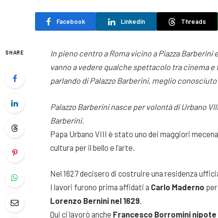
Facebook
LinkedIn
Threads
In pieno centro a Roma vicino a Piazza Barberini e
SHARE
vanno a vedere qualche spettacolo tra cinema e te
parlando di Palazzo Barberini, meglio conosciut
Palazzo Barberini nasce per volontà di Urbano VI
Barberini.
Papa Urbano VIII è stato uno dei maggiori mecenati
cultura per il bello e l’arte.
Nel 1627 decisero di costruire una residenza uffic
I lavori furono prima affidati a
Carlo Maderno
per
Lorenzo Bernini nel 1629
.
Qui ci lavorò anche
Francesco Borromini nipote d