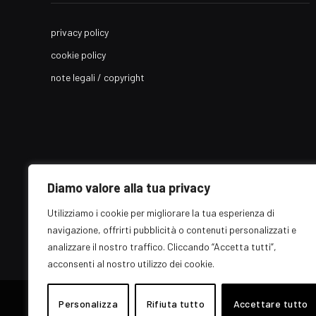
privacy policy
cookie policy
note legali / copyright
Diamo valore alla tua privacy
Utilizziamo i cookie per migliorare la tua esperienza di
navigazione, offrirti pubblicità o contenuti personalizzati e
analizzare il nostro traffico. Cliccando “Accetta tutti”,
acconsenti al nostro utilizzo dei cookie.
© 2026 EZ Rome Designed by
ARvis.it
.
Personalizza
Rifiuta tutto
Accettare tutto