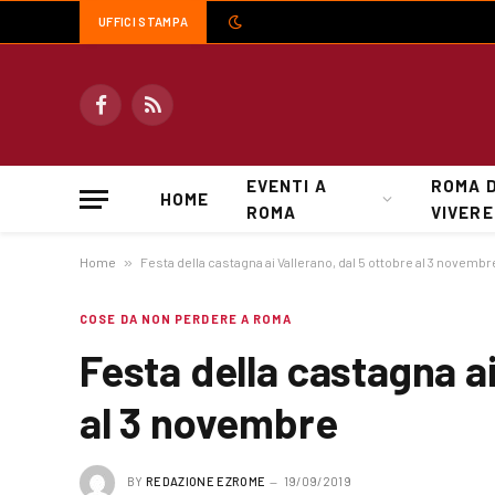
UFFICI STAMPA
Facebook
RSS
EVENTI A
ROMA 
HOME
ROMA
VIVERE
Home
»
Festa della castagna ai Vallerano, dal 5 ottobre al 3 novembr
COSE DA NON PERDERE A ROMA
Festa della castagna ai
al 3 novembre
BY
REDAZIONE EZROME
19/09/2019