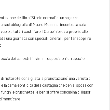
entazione del libro “Storie normali di un ragazzo
”, un’autobiografia di Mauro Messina, incentrata sulla
vuole a tutti i costi fare il Carabiniere: e proprio alle
a una giornata con speciali itinerari, per far scoprire
o.
eccio dei canestri in vimini, esposizioni di rapaci e
i di ristoro (è consigliata la prenotazione) una varietà di
io e la camaleonticità della castagna che ben si sposa con
 funghi e bruschette, e ben si offre concubina di liquori,
a dimenticare.