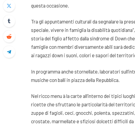
questa occasione.
Tra gli appuntamenti culturali da segnalare la pres
speciale, vivere in famiglia la disabilità quotidiana
storia del figlio affetto dalla sindrome di Down che 
famiglie con membri diversamente abili sarà dedicat
ai ragazzi down i suoni, colori e sapori del territori
In programma anche stornellate, laboratori sull’intr
musiche con balli in piazza della Repubblica.
Nel ricco menu à la carte all’interno dei tipici luogh
ricette che sfruttano le particolarità del territor
zuppe di fagioli, ceci, gnocchi, polenta, spezzatini,
crostate, marmellate e sfiziosi dolcetti difficili d