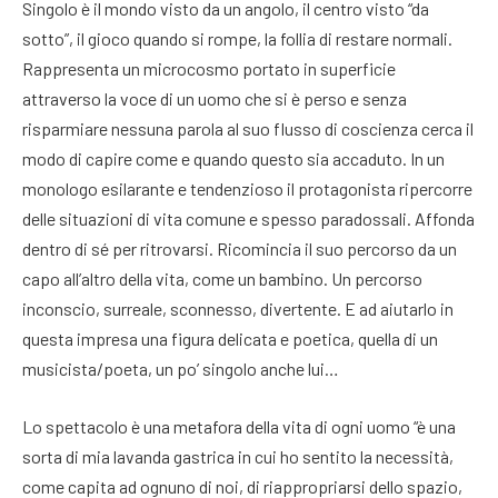
Singolo è il mondo visto da un angolo, il centro visto “da
sotto”, il gioco quando si rompe, la follia di restare normali.
Rappresenta un microcosmo portato in superficie
attraverso la voce di un uomo che si è perso e senza
risparmiare nessuna parola al suo flusso di coscienza cerca il
modo di capire come e quando questo sia accaduto. In un
monologo esilarante e tendenzioso il protagonista ripercorre
delle situazioni di vita comune e spesso paradossali. Affonda
dentro di sé per ritrovarsi. Ricomincia il suo percorso da un
capo all’altro della vita, come un bambino. Un percorso
inconscio, surreale, sconnesso, divertente. E ad aiutarlo in
questa impresa una figura delicata e poetica, quella di un
musicista/poeta, un po’ singolo anche lui…
Lo spettacolo è una metafora della vita di ogni uomo “è una
sorta di mia lavanda gastrica in cui ho sentito la necessità,
come capita ad ognuno di noi, di riappropriarsi dello spazio,