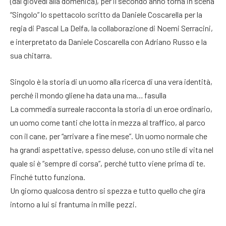
(dal giovedì alla domenica), per il secondo anno torna in scena
“Singolo” lo spettacolo scritto da Daniele Coscarella per la
regia di Pascal La Delfa, la collaborazione di Noemi Serracini,
e interpretato da Daniele Coscarella con Adriano Russo e la
sua chitarra.
Singolo è la storia di un uomo alla ricerca di una vera identità,
perché il mondo gliene ha data una ma… fasulla
La commedia surreale racconta la storia di un eroe ordinario,
un uomo come tanti che lotta in mezza al traffico, al parco
con il cane, per “arrivare a fine mese”. Un uomo normale che
ha grandi aspettative, spesso deluse, con uno stile di vita nel
quale si è “sempre di corsa”, perché tutto viene prima di te.
Finché tutto funziona.
Un giorno qualcosa dentro si spezza e tutto quello che gira
intorno a lui si frantuma in mille pezzi.