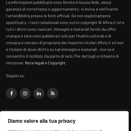
Le informazioni pubblicate sono fornite in buona fede, senza
garanzia di correttezza o aggiornamento: si invita a verificarne
l'attendibilità presso le fonti ufficiali. Se non esplicitamente
specificato, i testi redazionali sono sotto copyright © ARvis.it srl e
tutti i diritti sono riservati. Immagini e materiali forniti da uffici
stampa e terzi sono pubblicati solo per finalità culturali e di
cronaca e restano di proprietà dei rispettivi titolari ARvis.it srl non
è titolare di alcun diritto su tali immagini e materiali : non ne è
consentito il riutilizzo da parte di terzi. Per dettagli e richieste di
rimozione:
Note legali e Copyright
.
Seguici su:
Facebook
Instagram
LinkedIn
RSS
Diamo valore alla tua privacy
© 2026 EZ Rome Designed by
ARvis.it
.