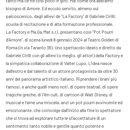
tanto ma ce n’è così poco in giro. Mai come ora abbiamo
bisogno di Amore. Ed eccolo servito, almeno sul
palcoscenico, dagli allievi de “La Factory” di Gabriele Cirilli,
scuola di recitazione e di alta formazione professionale.
La Factory e Ma.Ga.Mat s.r.l. presentano così “Pot Pourrì
d’Amore”, di scena lunedì 8 gennaio 2024 al Teatro Golden di
Roma (in via Taranto 36). Uno spettacolo ideato e diretto da
Gabriele Cirilli con gli allievi (o meglio, gli attori) della Factory e
la simpatica collaborazione di Valter Lupo. L’idea nasce
dall’estro e dal talento di un attore protagonista da oltre 30
anni del panorama artistico italiano. Riprendere i brani più
famosi, e anche quelli meno noti, di opere teatrali, di opere
tragiche greche, di film cult, di cartoon di Walt Disney, di
musical e farne una miscela, anzi un pot pourrì avvincente ed
emozionante, che coinvolge dall’inizio alla fine lo spettatore
che si trova ad esplorare tutte le sfaccettature di un
sentimento tanto nobile e gentile quanto potente e