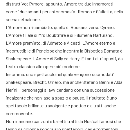
distruttivo: l’Amore, appunto. Amore tra due innamorati,
come i due amanti per antonomasia: Romeo e Giulietta, nella
scena del balcone.
L’Amore non ricambiato, quello di Rossana verso Cyrano.
L’Amore filiale di Mrs Doubtifire e di Filumena Marturano.
L’Amore premiato, di Admeto e Alcesti. L’Amore eterno e
incorruttibile di Penelope che incontra la Bisbetica Domata di
Shakespeare. L’Amore di Sally ed Harry. E tanti altri spunti, dal
teatro classico alle opere più moderne.
Insomma, uno spettacolo nel quale vengono ‘scomodati’
Shakespeare, Brecht, Omero, ma anche Stefano Benni e Alda
Merini. I personaggi si avvicendano con una successione
incalzante che non lascia spazio a pause. Il risultato è uno
spettacolo brillante travolgente e poetico e a tratti anche
commovente.
Non mancano canzoni e balletti tratti da Musical famosi che
fanno da colonna sonora allo spettacolo, gag e tormentoni