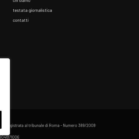
chi siamo
testata giornalistica
contatti
lista registrata al tribunale di Roma - Numero 389/2008
 09041871006