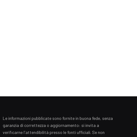
Le informazioni pubblicate sono fornite in buona fede, senza
garanzia di correttezza o aggiornamento: si invita a
verificarne l'attendibilità presso le fonti ufficiali. Se non