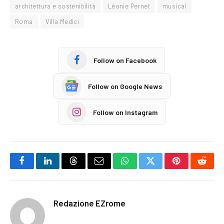
architettura e sostenibilità
Léonie Pernet
musical
Roma
Villa Medici
Follow on Facebook
Follow on Google News
Follow on Instagram
Facebook
LinkedIn
Threads
Email
WhatsApp
Twitter
Pinterest
Reddi
Redazione EZrome