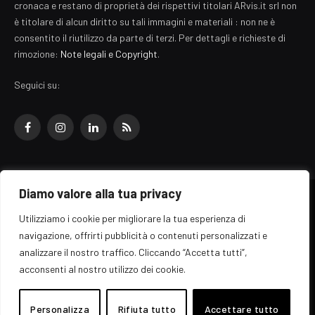
cronaca e restano di proprietà dei rispettivi titolari ARvis.it srl non
è titolare di alcun diritto su tali immagini e materiali : non ne è
consentito il riutilizzo da parte di terzi. Per dettagli e richieste di
rimozione:
Note legali e Copyright
.
Seguici su:
Facebook
Instagram
LinkedIn
RSS
Diamo valore alla tua privacy
© 2026 EZ Rome Designed by
ARvis.it
.
Utilizziamo i cookie per migliorare la tua esperienza di
Il portale EZ Rome e' una testata giornalistica di carattere generalista
navigazione, offrirti pubblicità o contenuti personalizzati e
registrata al tribunale di Roma - Numero 389/2008
analizzare il nostro traffico. Cliccando “Accetta tutti”,
Direttore responsabile: Raffaella Roani - ISSN: 2036-783X
Edito da ARvis.it srl - via Alessandria 88 - 00198 Roma CF/PI/R.I.
acconsenti al nostro utilizzo dei cookie.
09041871006
Personalizza
Rifiuta tutto
Accettare tutto
Home
Informazioni