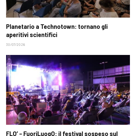
Planetario a Technotown: tornano gli
aperitivi scientifici
30/07/2026
FLO’ – FuoriLuogO: il festival sospeso sul