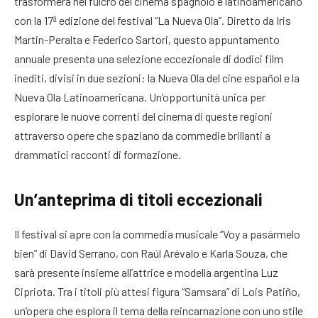
trasformerà nel fulcro del cinema spagnolo e latinoamericano
con la 17ª edizione del festival “La Nueva Ola”. Diretto da Iris
Martin-Peralta e Federico Sartori, questo appuntamento
annuale presenta una selezione eccezionale di dodici film
inediti, divisi in due sezioni: la Nueva Ola del cine español e la
Nueva Ola Latinoamericana. Un’opportunità unica per
esplorare le nuove correnti del cinema di queste regioni
attraverso opere che spaziano da commedie brillanti a
drammatici racconti di formazione.
Un’anteprima di titoli eccezionali
Il festival si apre con la commedia musicale “Voy a pasármelo
bien” di David Serrano, con Raúl Arévalo e Karla Souza, che
sarà presente insieme all’attrice e modella argentina Luz
Cipriota. Tra i titoli più attesi figura “Samsara” di Lois Patiño,
un’opera che esplora il tema della reincarnazione con uno stile