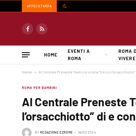
UFFICI STAMPA
Facebook
RSS
EVENTI A
ROMA 
HOME
ROMA
VIVERE
Home
»
Al Centrale Preneste Teatro in scena “Cecco l’orsacchiotto” 
ROMA PER BAMBINI
Al Centrale Preneste T
l’orsacchiotto” di e co
BY
REDAZIONE EZROME
16/01/2024