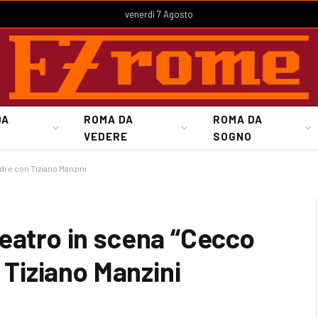
venerdì 7 Agosto
DA
ROMA DA
ROMA DA
VEDERE
SOGNO
di e con Tiziano Manzini
eatro in scena “Cecco
n Tiziano Manzini