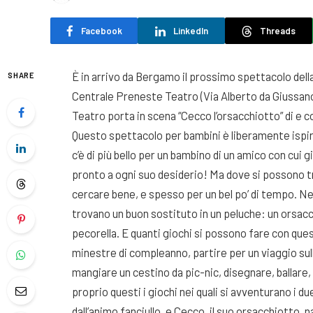
Facebook
LinkedIn
Threads
È in arrivo da Bergamo il prossimo spettacolo della
SHARE
Centrale Preneste Teatro (Via Alberto da Giussan
Teatro porta in scena “Cecco l’orsacchiotto” di e c
Questo spettacolo per bambini è liberamente ispira
c’è di più bello per un bambino di un amico con cui
pronto a ogni suo desiderio! Ma dove si possono t
cercare bene, e spesso per un bel po’ di tempo. Nel
trovano un buon sostituto in un peluche: un orsacc
pecorella. E quanti giochi si possono fare con que
minestre di compleanno, partire per un viaggio sulla L
mangiare un cestino da pic-nic, disegnare, ballare
proprio questi i giochi nei quali si avventurano i d
dall’animo fanciullo, e Cecco, il suo orsacchiotto, 