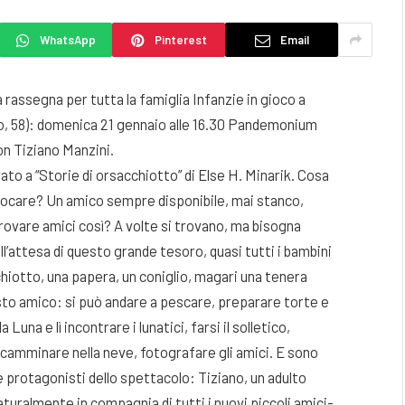
WhatsApp
Pinterest
Email
 rassegna per tutta la famiglia Infanzie in gioco a
o, 58): domenica 21 gennaio alle 16.30 Pandemonium
on Tiziano Manzini.
to a “Storie di orsacchiotto” di Else H. Minarik. Cosa
 giocare? Un amico sempre disponibile, mai stanco,
rovare amici così? A volte si trovano, ma bisogna
l’attesa di questo grande tesoro, quasi tutti i bambini
hiotto, una papera, un coniglio, magari una tenera
sto amico: si può andare a pescare, preparare torte e
una e lì incontrare i lunatici, farsi il solletico,
, camminare nella neve, fotografare gli amici. E sono
ue protagonisti dello spettacolo: Tiziano, un adulto
naturalmente in compagnia di tutti i nuovi piccoli amici-