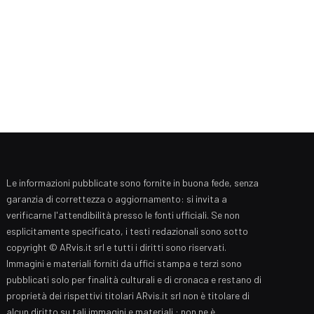
Le informazioni pubblicate sono fornite in buona fede, senza
garanzia di correttezza o aggiornamento: si invita a
verificarne l'attendibilità presso le fonti ufficiali. Se non
esplicitamente specificato, i testi redazionali sono sotto
copyright © ARvis.it srl e tutti i diritti sono riservati.
Immagini e materiali forniti da uffici stampa e terzi sono
pubblicati solo per finalità culturali e di cronaca e restano di
proprietà dei rispettivi titolari ARvis.it srl non è titolare di
alcun diritto su tali immagini e materiali : non ne è