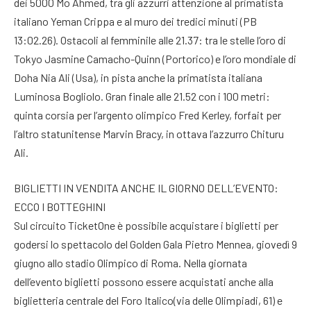
dei 5000 Mo Ahmed, tra gli azzurri attenzione al primatista
italiano Yeman Crippa e al muro dei tredici minuti (PB
13:02.26). Ostacoli al femminile alle 21.37: tra le stelle l’oro di
Tokyo Jasmine Camacho-Quinn (Portorico) e l’oro mondiale di
Doha Nia Ali (Usa), in pista anche la primatista italiana
Luminosa Bogliolo. Gran finale alle 21.52 con i 100 metri:
quinta corsia per l’argento olimpico Fred Kerley, forfait per
l’altro statunitense Marvin Bracy, in ottava l’azzurro Chituru
Ali.
BIGLIETTI IN VENDITA ANCHE IL GIORNO DELL’EVENTO:
ECCO I BOTTEGHINI
Sul circuito TicketOne è possibile acquistare i biglietti per
godersi lo spettacolo del Golden Gala Pietro Mennea, giovedì 9
giugno allo stadio Olimpico di Roma. Nella giornata
dell’evento biglietti possono essere acquistati anche alla
biglietteria centrale del Foro Italico(via delle Olimpiadi, 61) e