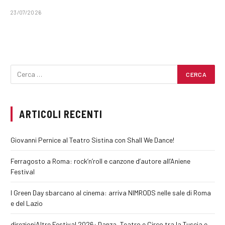
23/07/2026
ARTICOLI RECENTI
Giovanni Pernice al Teatro Sistina con Shall We Dance!
Ferragosto a Roma: rock’n’roll e canzone d’autore all’Aniene
Festival
I Green Day sbarcano al cinema: arriva NIMRODS nelle sale di Roma
e del Lazio
direzioniAltre Festival 2026: Danza, Teatro e Circo tra la Tuscia e