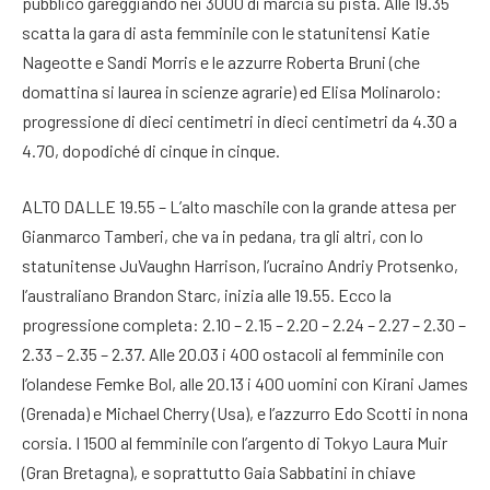
pubblico gareggiando nei 3000 di marcia su pista. Alle 19.35
scatta la gara di asta femminile con le statunitensi Katie
Nageotte e Sandi Morris e le azzurre Roberta Bruni (che
domattina si laurea in scienze agrarie) ed Elisa Molinarolo:
progressione di dieci centimetri in dieci centimetri da 4.30 a
4.70, dopodiché di cinque in cinque.
ALTO DALLE 19.55 – L’alto maschile con la grande attesa per
Gianmarco Tamberi, che va in pedana, tra gli altri, con lo
statunitense JuVaughn Harrison, l’ucraino Andriy Protsenko,
l’australiano Brandon Starc, inizia alle 19.55. Ecco la
progressione completa: 2.10 – 2.15 – 2.20 – 2.24 – 2.27 – 2.30 –
2.33 – 2.35 – 2.37. Alle 20.03 i 400 ostacoli al femminile con
l’olandese Femke Bol, alle 20.13 i 400 uomini con Kirani James
(Grenada) e Michael Cherry (Usa), e l’azzurro Edo Scotti in nona
corsia. I 1500 al femminile con l’argento di Tokyo Laura Muir
(Gran Bretagna), e soprattutto Gaia Sabbatini in chiave