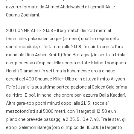
azzurro formato da Ahmed Abdelwahed e i gemelli Ala e
Osama Zoghlami.
200 DONNE ALLE 21.08 – Il big match dei 200 metri al
femminile, palcoscenico per (almeno) quattro regine dello
sprint mondiale, si infiamma alle 21.08: in quinta corsia l’oro
mondiale Dina Asher-Smith (Gran Bretagna), in sesta la tripla
campionessa olimpica della scorsa estate Elaine Thompson-
Herah (Giamaica), in settima la bahamense oro a cinque
cerchi dei 400 Shaunae Miller-Uibo e in ottava il mito Allyson
Felix (Usa) alla sua ultima partecipazione al Golden Gala prima
del ritiro. E poi, in nona, che onore per l’azzurra Dalia Kaddari.
Altra gara-top pochi minuti dopo, alle 21.15: tocca ai
mezzofondisti sui 5000 metri, con il target di 12:50 e un
piano che prevede passaggi a 2:35, 5:10 e 7:48. Tra le star, gli
etiopi Selemon Barega (oro olimpico dei 10.000) e l’argento