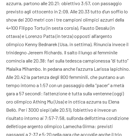
azzurra, partono alle 20.21: obiettivo 3:57, con passaggio
previsto agli ottocento in 2:09. Alle 20.33 tutto d’un soffio lo
show dei 200 metri con i tre campioni olimpici azzurri della
4×100 Filippo Tortu (in sesta corsia), Fausto Desalu (in
ottava) e Lorenzo Patta (in terza) opposti all’argento
olimpico Kenny Bednarek (Usa, in settima). Rinuncia invece il
trinidegno Jereem Richards. Il salto il lungo al femminile
comincia alle 20.38: fari sulla tedesca campionessa “di tutto”
Malaika Mihambo. In pedana anche l’azzurra Larissa Iapichino.
Alle 20.42 la partenza degli 800 femminili, che puntano a un
tempo intorno a 1:57 con un passaggio della “pacer” a metà
gara a 57 secondi: l’attenzione è tutta sulla ventenne (oggi)
oro olimpico Athing Mu (Usa) e in ottica azzurra su Elena
Bellò. Per i 3000 siepi (alle 20.51), l’obiettivo è invece un
risultato intorno ai 7:57-7:58, sull’onda dell’ottima condizione
dell’etiope argento olimpico Lamecha Girma: previsti
passaggi a 2:37 e 5:20 nella gara che accoglie anche il trio