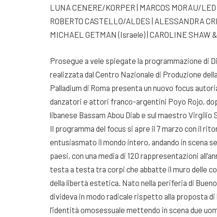
LUNA CENERE/KORPER | MARCOS MORAU/LED 
ROBERTO CASTELLO/ALDES | ALESSANDRA CRIS
MICHAEL GETMAN (Israele) | CAROLINE SHAW 
Prosegue a vele spiegate la programmazione di Di
realizzata dal Centro Nazionale di Produzione della
Palladium di Roma presenta un nuovo focus autorial
danzatori e attori franco-argentini Poyo Rojo, dopo
libanese Bassam Abou Diab e sul maestro Virgilio S
Il programma del focus si apre il 7 marzo con il ri
entusiasmato il mondo intero, andando in scena sen
paesi, con una media di 120 rappresentazioni all’a
testa a testa tra corpi che abbatte il muro delle c
della libertà estetica. Nato nella periferia di Buen
divideva in modo radicale rispetto alla proposta 
l’identità omosessuale mettendo in scena due uomin