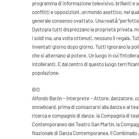
programma di informazione televisivo, brillanti e a
conflitti e opposizioni, un mondo asettico, nel qua
generale consenso ovattato. Una realtà̀ “perfetta
Dystopia tutti disprezzano la proprietà privata, 
i soldi ma, una volta ottenuti, nessuno li regala. T
inventati giorno dopo giorno. Tutti ignorano la pol
che si alternano al potere. Un luogo in cui l’intolle
intolleranti. E dal centro di questo luogo terrifican
popolazione.
BIO
Alfondo Barón – interprete – Attore, danzatore, co
snowboard, prima di consacrarsi alla danza e al teat
ricerca e compagnie di danza: la Compagnia di teatr
Contemporaneo del Teatro San Martín, la Compag
Nazionale di Danza Contemporanea, il Combinado A