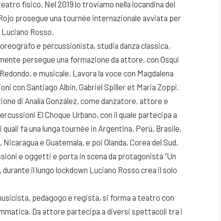
eatro fisico. Nel 2019 lo troviamo nella locandina del
o Rojo prosegue una tournée internazionale avviata per
 a Luciano Rosso.
oreografo e percussionista, studia danza classica,
lamente persegue una formazione da attore, con Osqui
Redondo, e musicale. Lavora la voce con Magdalena
oni con Santiago Albin, Gabriel Spiller et Maria Zoppi.
ione di Analía González, come danzatore, attore e
ercussioni El Choque Urbano, con il quale partecipa a
 quali fa una lunga tournée in Argentina, Perù, Brasile,
 Nicaragua e Guatemala, e poi Olanda, Corea del Sud,
ssioni e oggetti e porta in scena da protagonista “Un
 durante il lungo lockdown Luciano Rosso crea il solo
sicista, pedagogo e regista, si forma a teatro con
mmatica. Da attore partecipa a diversi spettacoli tra i