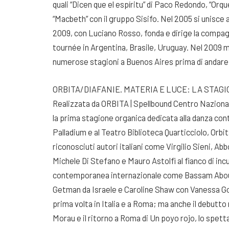
quali “Dicen que el espíritu” di Paco Redondo, “Orqu
“Macbeth” con il gruppo Sisifo. Nel 2005 si unisce
2009, con Luciano Rosso, fonda e dirige la compag
tournée in Argentina, Brasile, Uruguay. Nel 2009 m
numerose stagioni a Buenos Aires prima di andare 
ORBITA/DIAFANIE. MATERIA E LUCE: LA STAG
Realizzata da ORBITA | Spellbound Centro Naziona
la prima stagione organica dedicata alla danza co
Palladium e al Teatro Biblioteca Quarticciolo, Orbit
riconosciuti autori italiani come Virgilio Sieni, A
Michele Di Stefano e Mauro Astolfi al fianco di inc
contemporanea internazionale come Bassam Abou Di
Getman da Israele e Caroline Shaw con Vanessa Goo
prima volta in Italia e a Roma; ma anche il debutt
Morau e il ritorno a Roma di Un poyo rojo, lo spet