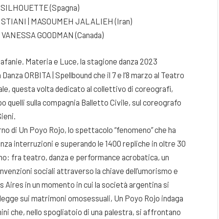
SILHOUETTE (Spagna)
TIANI | MASOUMEH JALALIEH (Iran)
& VANESSA GOODMAN (Canada)
afanie. Materia e Luce, la stagione danza 2023
 Danza ORBITA | Spellbound che il 7 e l’8 marzo al Teatro
e, questa volta dedicato al collettivo di coreografi,
 quelli sulla compagnia Balletto Civile, sul coreografo
ieni.
torno di Un Poyo Rojo, lo spettacolo “fenomeno” che ha
za interruzioni e superando le 1400 repliche in oltre 30
nno: fra teatro, danza e performance acrobatica, un
onvenzioni sociali attraverso la chiave dell’umorismo e
os Aires in un momento in cui la società argentina si
di legge sui matrimoni omosessuali, Un Poyo Rojo indaga
i che, nello spogliatoio di una palestra, si affrontano