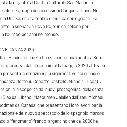
esta la giganta” al Centro Culturale San Martin, o
 al celebre gruppo di percussioni Choque Urbano. Nel
nia Urraka, che fa teatro e musica con oggetti. Fa
ette in scena “Un Poyo Rojo” in cartellone per
in tournée per anni nel mondo.
IONE DANZA 2023
le di Produzione della Danza, nasce finalmente a Roma
ntemporanea: dal 10 gennaio al 17 maggio 2023 al Teatro
a presenta le creazioni più significative dei grandi e
bbondanza Bertoni, Roberto Castello, Michela Lucenti,
ursioni alla scoperta dei nuovi protagonisti della danza
ab dal Libano, Masoumeh Jalalieh dall’Iran, Michael
dman dal Canada, che presentano i loro lavori per la
o nazionale del nuovo spettacolo dello spagnolo Marcos
tacolo “fenomeno” franco-argentino che dal 2008 ha