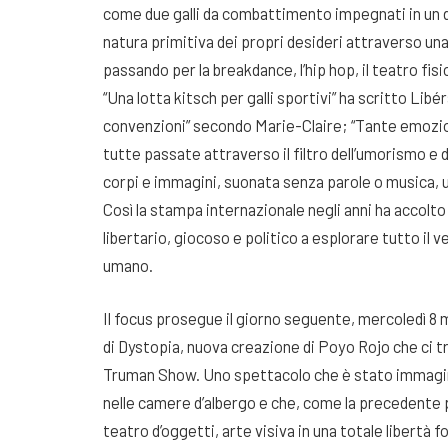
come due galli da combattimento impegnati in un d
natura primitiva dei propri desideri attraverso un
passando per la breakdance, l’hip hop, il teatro fisi
“Una lotta kitsch per galli sportivi” ha scritto Libé
convenzioni” secondo Marie-Claire; “Tante emozioni
tutte passate attraverso il filtro dell’umorismo e d
corpi e immagini, suonata senza parole o musica, u
Così la stampa internazionale negli anni ha accolt
libertario, giocoso e politico a esplorare tutto il ve
umano.
Il focus prosegue il giorno seguente, mercoledì 8
di Dystopia, nuova creazione di Poyo Rojo che ci t
Truman Show. Uno spettacolo che è stato immaginat
nelle camere d’albergo e che, come la precedente 
teatro d’oggetti, arte visiva in una totale libertà f