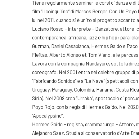
Tiene regolarmente seminari e corsi di danza e di t
film “Il coinquilino” di Marcos Berger. Con Un Poy
lui nel 2011, quando si è unito al progetto accanto
Luciano Rosso – interprete – Danzatore, attore, c
contemporanea, africana, jazz e hip hop; paralle
Guzman, Daniel Casablanca, Hermes Gaido e Paco 
Fleitas, Alberto Alonso et Tom Viano, e le percussi
Lavora con la compagnia Nandayure, sotto la direz
coreografo. Nel 2001 entra nel celebre gruppo di p
“Fabricando Sonidos” e a “La Nave” (spettacoli con i
Uruguay, Paraguay, Colombia, Panama, Costa Rica,
Siria). Nel 2009 crea “Urraka”, spettacolo di percu
Poyo Rojo, con la regia di Hermes Gaido. Nel 2020,
“Apocalypsinc”.
Hermes Gaido – regista, drammaturgo – Attore, mu
Alejandro Saez. Studia al conservatorio d’Arte Dra