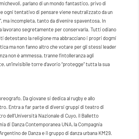
michevoli, parlano di un mondo fantastico, privo di
le ogni tentativo di pensare viene neutralizzato da un
”, ma incompleta, tanto da divenire spaventosa. In
ma lavorano segretamente per conservarla. Tutti odiano
utti detestano la religione ma abbracciano i propri dogmi
itica ma non fanno altro che votare per gli stessi leader
ranza non è ammessa, tranne l’intolleranza agli
te, un’invisibile torre d’avorio “protegge” tutta la sua
reografo. Da giovane si dedica al rugby e allo
ro. Entra a far parte di diversi gruppi di teatro di
o dell’Università Nazionale di Cuyo, il Balletto
nia di Danza Contemporanea UNA, la Compagnia
rgentino de Danza e il gruppo di danza urbana KM29.