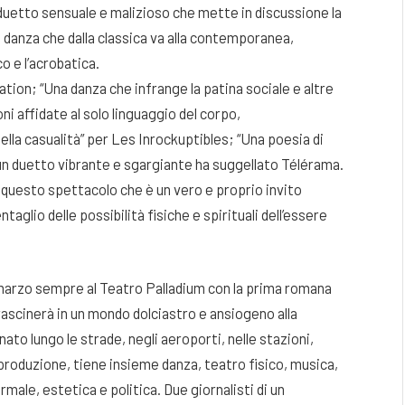
uetto sensuale e malizioso che mette in discussione la
a danza che dalla classica va alla contemporanea,
co e l’acrobatica.
ration; “Una danza che infrange la patina sociale e altre
 affidate al solo linguaggio del corpo,
ella casualità” per Les Inrockuptibles; “Una poesia di
n duetto vibrante e sgargiante ha suggellato Télérama.
o questo spettacolo che è un vero e proprio invito
ntaglio delle possibilità fisiche e spirituali dell’essere
 marzo sempre al Teatro Palladium con la prima romana
rascinerà in un mondo dolciastro e ansiogeno alla
o lungo le strade, negli aeroporti, nelle stazioni,
produzione, tiene insieme danza, teatro fisico, musica,
ormale, estetica e politica. Due giornalisti di un