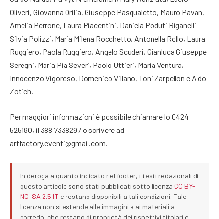
Oliveri, Giovanna Orilia, Giuseppe Pasqualetto, Mauro Pavan,
Amelia Perrone, Laura Piacentini, Daniela Poduti Riganelli,
Silvia Polizzi, Maria Milena Rocchetto, Antonella Rollo, Laura
Ruggiero, Paola Ruggiero, Angelo Scuderi, Gianluca Giuseppe
Seregni, Maria Pia Severi, Paolo Uttieri, Maria Ventura,
Innocenzo Vigoroso, Domenico Villano, Toni Zarpellon e Aldo
Zotich.
Per maggiori informazioni è possibile chiamare lo 0424
525190, il 388 7338297 o scrivere ad
artfactory.eventi@gmail.com.
In deroga a quanto indicato nel footer, i testi redazionali di
questo articolo sono stati pubblicati sotto licenza
CC BY-
NC-SA 2.5 IT
e restano disponibili a tali condizioni. Tale
licenza non si estende alle immagini e ai materiali a
corredo, che restano di proprietà dei rispettivi titolari e