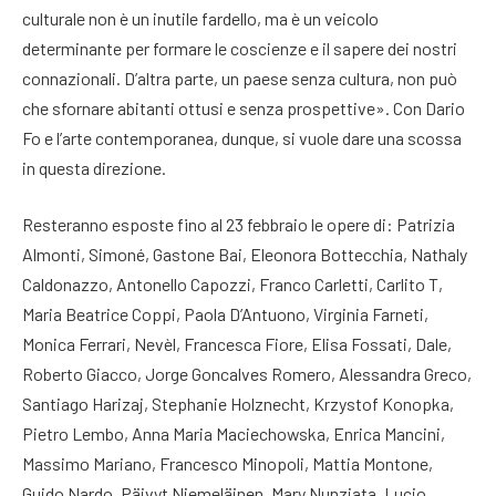
culturale non è un inutile fardello, ma è un veicolo
determinante per formare le coscienze e il sapere dei nostri
connazionali. D’altra parte, un paese senza cultura, non può
che sfornare abitanti ottusi e senza prospettive». Con Dario
Fo e l’arte contemporanea, dunque, si vuole dare una scossa
in questa direzione.
Resteranno esposte fino al 23 febbraio le opere di: Patrizia
Almonti, Simoné, Gastone Bai, Eleonora Bottecchia, Nathaly
Caldonazzo, Antonello Capozzi, Franco Carletti, Carlito T,
Maria Beatrice Coppi, Paola D’Antuono, Virginia Farneti,
Monica Ferrari, Nevèl, Francesca Fiore, Elisa Fossati, Dale,
Roberto Giacco, Jorge Goncalves Romero, Alessandra Greco,
Santiago Harizaj, Stephanie Holznecht, Krzystof Konopka,
Pietro Lembo, Anna Maria Maciechowska, Enrica Mancini,
Massimo Mariano, Francesco Minopoli, Mattia Montone,
Guido Nardo, Päivyt Niemeläinen, Mary Nunziata, Lucio