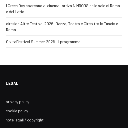
I Green Day sbarcano al cinema: arriva NIMRODS nelle sale di Roma
e del Lazio
direzioniAltre Festival 2026: Danza, Teatro e Circo tra la Tuscia e
Roma
CivitaFestival Summer 2026: il programma
LEGAL
privacy policy
cookie policy
note legali / copyright