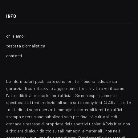
INFO
chi siamo
testata giornalistica
contatti
Le informazioni pubblicate sono fornite in buona fede, senza
garanzia di correttezza o aggiornamento: si invita a verificarne
l'attendibilità presso le fonti ufficiali. Se non esplicitamente
specificato, i testi redazionali sono sotto copyright © ARvis.it srl e
tutti i diritti sono riservati. Immagini e materiali forniti da uffici
stampa e terzi sono pubblicati solo per finalità culturali e di
cronaca e restano di proprietà dei rispettivi titolari ARvis.it srl non
è titolare di alcun diritto su tali immagini e materiali : non ne è
consentito il riutilizzo da parte di terzi. Per dettagli e richieste di