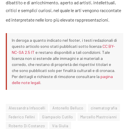
dibattito e di arricchimento, aperto ad artisti, intellettuali,
critici e semplici curiosi, nel quale le arti vengono raccontate
ed interpretate nelle loro più elevate rappresentazioni.
In deroga a quanto indicato nel footer, i testi redazionali di
questo articolo sono stati pubblicati sotto licenza
CC BY-
NC-SA 2.5 IT
e restano disponibili a tali condizioni. Tale
licenza non si estende alle immagini e ai materiali a
corredo, che restano di proprietà dei rispettivi titolari e
che sono pubblicati solo per finalità culturali e di cronaca.
Per dettagli e richieste di rimozione consultare la
pagina
delle note legali
.
Alessandra Infascelli
Antonello Belluco
cinematografia
Federico Fellini
Giampaolo Cutillo
Marcello Mastroianni
Roberto Di Costanzo
Via Giulia