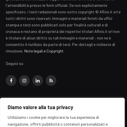
l'attendibilità presso le fonti ufficiali. Se non esplicitamente
specificato, i testi redazionali sono sotto copyright © ARvis.it srl e
tutti i diritti sono riservati. Immagini e materiali forniti da uffici
stampa e terzi sono pubblicati solo per finalità culturali e di
cronaca e restano di proprietà dei rispettivi titolari ARvis.it srl non
è titolare di alcun diritto su tali immagini e materiali : non ne è
consentito il riutilizzo da parte di terzi. Per dettagli e richieste di
rimozione:
Note legali e Copyright
.
Seguici su:
Facebook
Instagram
LinkedIn
RSS
Diamo valore alla tua privacy
© 2026 EZ Rome Designed by
ARvis.it
.
Utilizziamo i cookie per migliorare la tua esperienza di
Il portale EZ Rome e' una testata giornalistica di carattere generalista
navigazione, offrirti pubblicità o contenuti personalizzati e
registrata al tribunale di Roma - Numero 389/2008