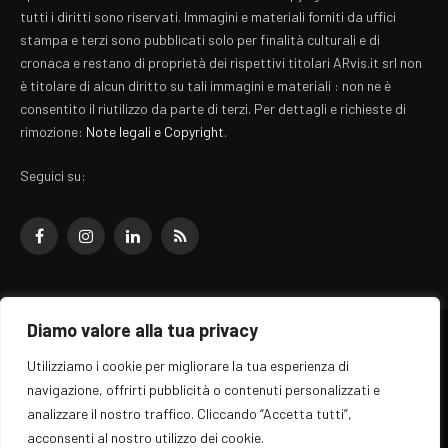
tutti i diritti sono riservati. Immagini e materiali forniti da uffici
stampa e terzi sono pubblicati solo per finalità culturali e di
cronaca e restano di proprietà dei rispettivi titolari ARvis.it srl non
è titolare di alcun diritto su tali immagini e materiali : non ne è
consentito il riutilizzo da parte di terzi. Per dettagli e richieste di
rimozione:
Note legali e Copyright
.
Seguici su:
Facebook
Instagram
LinkedIn
RSS
Diamo valore alla tua privacy
© 2026 EZ Rome Designed by
ARvis.it
.
Utilizziamo i cookie per migliorare la tua esperienza di
Il portale EZ Rome e' una testata giornalistica di carattere generalista
navigazione, offrirti pubblicità o contenuti personalizzati e
registrata al tribunale di Roma - Numero 389/2008
analizzare il nostro traffico. Cliccando “Accetta tutti”,
Direttore responsabile: Raffaella Roani - ISSN: 2036-783X
Edito da ARvis.it srl - via Alessandria 88 - 00198 Roma CF/PI/R.I.
acconsenti al nostro utilizzo dei cookie.