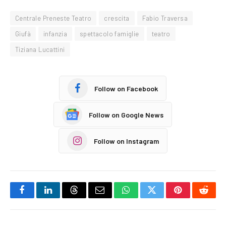
Centrale Preneste Teatro
crescita
Fabio Traversa
Giufà
infanzia
spettacolo famiglie
teatro
Tiziana Lucattini
Follow on Facebook
Follow on Google News
Follow on Instagram
Facebook
LinkedIn
Threads
Email
WhatsApp
Twitter
Pinterest
Reddi