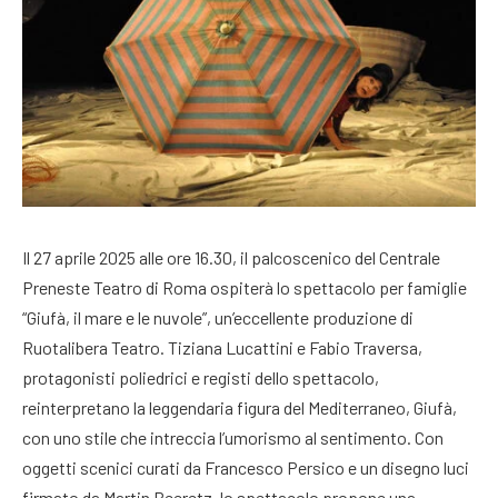
Il 27 aprile 2025 alle ore 16.30, il palcoscenico del Centrale
Preneste Teatro di Roma ospiterà lo spettacolo per famiglie
“Giufà, il mare e le nuvole”, un’eccellente produzione di
Ruotalibera Teatro. Tiziana Lucattini e Fabio Traversa,
protagonisti poliedrici e registi dello spettacolo,
reinterpretano la leggendaria figura del Mediterraneo, Giufà,
con uno stile che intreccia l’umorismo al sentimento. Con
oggetti scenici curati da Francesco Persico e un disegno luci
firmato da Martin Beeretz, lo spettacolo propone una